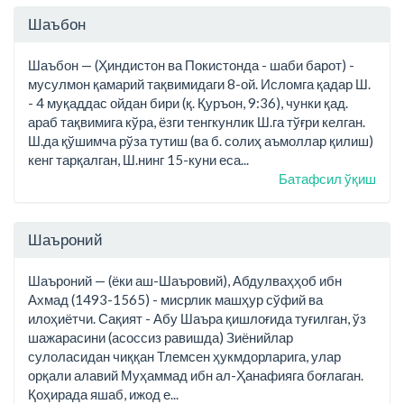
Шаъбон
Шаъбон — (Ҳиндистон ва Покистонда - шаби барот) -
мусулмон қамарий тақвимидаги 8-ой. Исломга қадар Ш.
- 4 муқаддас ойдан бири (қ. Қуръон, 9:36), чунки қад.
араб тақвимига кўра, ёзги тенгкунлик Ш.га тўғри келган.
Ш.да қўшимча рўза тутиш (ва б. солиҳ аъмоллар қилиш)
кенг тарқалган, Ш.нинг 15-куни еса...
Батафсил ўқиш
Шаъроний
Шаъроний — (ёки аш-Шаъровий), Абдулваҳҳоб ибн
Ахмад (1493-1565) - мисрлик машҳур сўфий ва
илоҳиётчи. Сақият - Абу Шаъра қишлоғида туғилган, ўз
шажарасини (асоссиз равишда) Зиёнийлар
сулоласидан чиққан Тлемсен ҳукмдорларига, улар
орқали алавий Муҳаммад ибн ал-Ҳанафияга боғлаган.
Қоҳирада яшаб, ижод е...