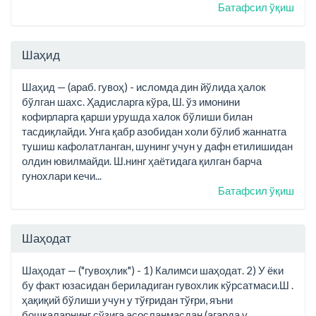
Батафсил ўқиш
Шаҳид
Шаҳид — (араб. гувоҳ) - исломда дин йўлида ҳалок
бўлган шахс. Ҳадисларга кўра, Ш. ўз имонини
кофирларга қарши урушда халок бўлиши билан
тасдиқлайди. Унга қабр азобидан холи бўлиб жаннатга
тушиш кафолатланган, шунинг учун у дафн етилишидан
олдин ювилмайди. Ш.нинг ҳаётидага қилган барча
гунохлари кечи...
Батафсил ўқиш
Шаҳодат
Шаҳодат — ("гувоҳлик") - 1) Калимси шаҳодат. 2) У ёки
бу факт юзасидан бериладиган гувохлик кўрсатмаси.Ш .
ҳақиқий бўлиши учун у тўғридан тўғри, яъни
бошқаларнинг сўзига асосланмасдан (агарда у