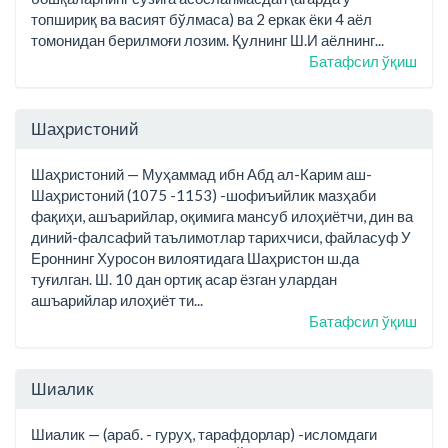
топшириқ ва васият бўлмаса) ва 2 еркак ёки 4 аёл
томонидан берилмоғи лозим. Қулнинг Ш.И аёлнинг...
Батафсил ўқиш
Шаҳристоний
Шаҳристоний — Муҳаммад ибн Абд ал-Карим аш-
Шаҳристоний (1075 -1153) -шофиъийлик мазҳаби
фақиҳи, ашъарийлар, оқимига мансуб илоҳиётчи, дин ва
диний-фалсафий таълимотлар тарихчиси, файласуф У
Ероннинг Хуросон вилоятидага Шаҳристон ш.да
туғилган. Ш. 10 дан ортиқ асар ёзган улардан
ашъарийлар илоҳиёт ти...
Батафсил ўқиш
Шиалик
Шиалик — (араб. - гуруҳ, тарафдорлар) -исломдаги