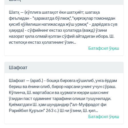
Шатҳ — (кўплига шатаҳот ёки шатҳиёт; шатаҳа
феълидан - "ҳаракатда бўлмоқ", "қирғоқлар томонидан
қисиб қўйилиши натижасида жўш урмоқ" - дарёдага сув
ҳақида) - сўфийнинг екстаз ҳолатида (важд) ўзини
назорат қила олмай қолган сўфий айтадиган ибора. Ш.
истилоҳи екстаз ҳолатининг ўзин...
Батафсил ўқиш
Шафоат
Шафоат — (араб.) - бошқа бировга қўшилиб, унга ёрдам
бериш ва ёнини олиб, бирор нарсани унинг учун сўраш.
Кўпинча, Ш. мартабаси ва ҳурмати юқори шахснинг
ўзидан паст одамнинг тарафини олиши тушунилади.
Қиёматдаги Ш. ҳам шундандир ("ал-Муфрадот фи
Рарийбил Қуръон" 263 с.) Ш.чи ўзини, Ш. қил...
Батафсил ўқиш