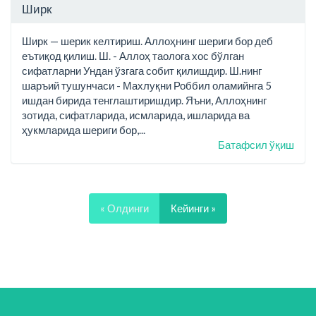
Ширк
Ширк — шерик келтириш. Аллоҳнинг шериги бор деб
еътиқод қилиш. Ш. - Аллоҳ таолога хос бўлган
сифатларни Ундан ўзгага собит қилишдир. Ш.нинг
шаръий тушунчаси - Махлуқни Роббил оламийнга 5
ишдан бирида тенглаштиришдир. Яъни, Аллоҳнинг
зотида, сифатларида, исмларида, ишларида ва
ҳукмларида шериги бор,...
Батафсил ўқиш
« Олдинги
Кейинги »