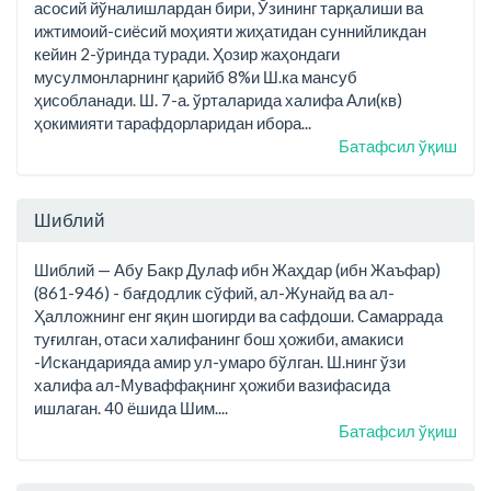
асосий йўналишлардан бири, Ўзининг тарқалиши ва
ижтимоий-сиёсий моҳияти жиҳатидан суннийликдан
кейин 2-ўринда туради. Ҳозир жаҳондаги
мусулмонларнинг қарийб 8%и Ш.ка мансуб
ҳисобланади. Ш. 7-а. ўрталарида халифа Али(кв)
ҳокимияти тарафдорларидан ибора...
Батафсил ўқиш
Шиблий
Шиблий — Абу Бакр Дулаф ибн Жаҳдар (ибн Жаъфар)
(861-946) - бағдодлик сўфий, ал-Жунайд ва ал-
Ҳалложнинг енг яқин шогирди ва сафдоши. Самаррада
туғилган, отаси халифанинг бош ҳожиби, амакиси
-Искандарияда амир ул-умаро бўлган. Ш.нинг ўзи
халифа ал-Муваффақнинг ҳожиби вазифасида
ишлаган. 40 ёшида Шим....
Батафсил ўқиш