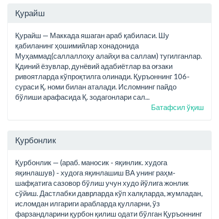
Қурайш
Қурайш — Маккада яшаган араб қабиласи. Шу
қабиланинг ҳошимийлар хонадонида
Муҳаммад(саллаллоҳу алайҳи ва саллам) тугилганлар.
Қдиний ёзувлар, дунёвий адабиётлар ва оғзаки
ривоятларда кўпроқтилга олинади. Қуръоннинг 106-
сураси Қ. номи билан аталади. Исломнинг пайдо
бўлиши арафасида Қ. зодагонлари сал...
Батафсил ўқиш
Қурбонлик
Қурбонлик — (араб. маносик - яқинлик. худога
яқинлашув) - худога яқинлашиш ВА унинг раҳм-
шафқатига сазовор бўлиш учун худо йўлига жонлик
сўйиш. Дастлабки даврларда кўп халқларда, жумладан,
исломдан илгариги арабларда қулларни, ўз
фарзандларини қурбон қилиш одати бўлган Қуръоннинг