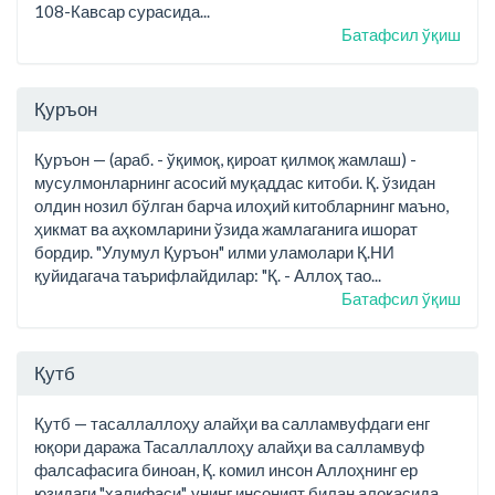
108-Кавсар сурасида...
Батафсил ўқиш
Қуръон
Қуръон — (араб. - ўқимоқ, қироат қилмоқ жамлаш) -
мусулмонларнинг асосий муқаддас китоби. Қ. ўзидан
олдин нозил бўлган барча илоҳий китобларнинг маъно,
ҳикмат ва аҳкомларини ўзида жамлаганига ишорат
бордир. "Улумул Қуръон" илми уламолари Қ.НИ
қуйидагача таърифлайдилар: "Қ. - Аллоҳ тао...
Батафсил ўқиш
Қутб
Қутб — тасаллаллоҳу алайҳи ва салламвуфдаги енг
юқори даража Тасаллаллоҳу алайҳи ва салламвуф
фалсафасига биноан, Қ. комил инсон Аллоҳнинг ер
юзидаги "халифаси", унинг инсоният билан алоқасида