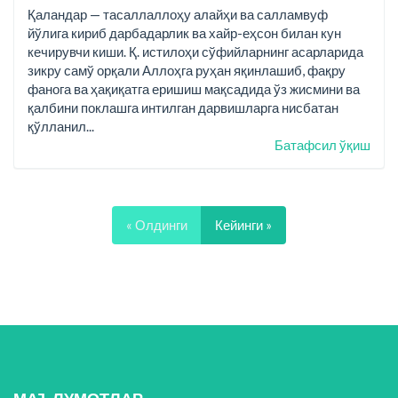
Қаландар — тасаллаллоҳу алайҳи ва салламвуф
йўлига кириб дарбадарлик ва хайр-еҳсон билан кун
кечирувчи киши. Қ. истилоҳи сўфийларнинг асарларида
зикру самў орқали Аллоҳга руҳан яқинлашиб, фақру
фанога ва ҳақиқатга еришиш мақсадида ўз жисмини ва
қалбини поклашга интилган дарвишларга нисбатан
қўлланил...
Батафсил ўқиш
« Олдинги
Кейинги »
МАЪЛУМОТЛАР