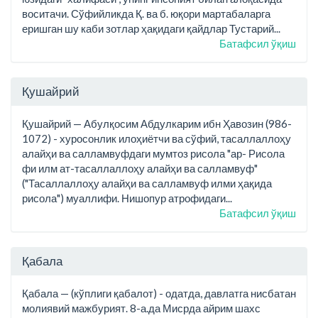
воситачи. Сўфийликда Қ. ва б. юқори мартабаларга
еришган шу каби зотлар ҳақидаги қайдлар Тустарий...
Батафсил ўқиш
Қушайрий
Қушайрий — Абулқосим Абдулкарим ибн Ҳавозин (986-
1072) - хуросонлик илоҳиётчи ва сўфий, тасаллаллоҳу
алайҳи ва салламвуфдаги мумтоз рисола "ар- Рисола
фи илм ат-тасаллаллоҳу алайҳи ва салламвуф"
("Тасаллаллоҳу алайҳи ва салламвуф илми ҳақида
рисола") муаллифи. Нишопур атрофидаги...
Батафсил ўқиш
Қабала
Қабала — (кўплиги қабалот) - одатда, давлатга нисбатан
молиявий мажбурият. 8-а.да Мисрда айрим шахс