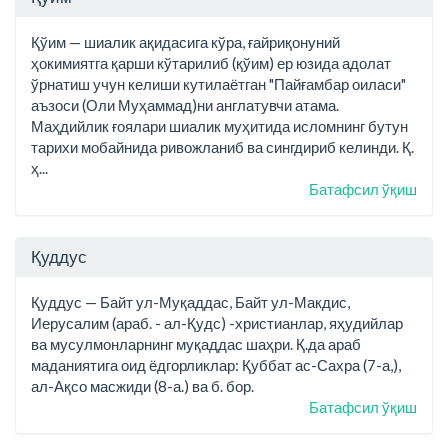
Қўим — шиалик ақидасига кўра, ғайриқонуний
ҳокимиятга қарши кўтарилиб (қўим) ер юзида адолат
ўрнатиш учун келиши кутилаётган "Пайғамбар оиласи"
аъзоси (Оли Муҳаммад)ни англатувчи атама.
Маҳдийлик ғоялари шиалик муҳитида исломнинг бутун
тарихи мобайнида ривожланиб ва сингдириб келинди. Қ.
ҳ...
Батафсил ўқиш
Қуддус
Қуддус — Байт ул-Муқаддас, Байт ул-Макдис,
Иерусалим (араб. - ал-Қудс) -христианлар, яҳудийлар
ва мусулмонларнинг муқаддас шаҳри. Қ.да араб
маданиятига оид ёдгорликлар: Қуббат ас-Сахра (7-а,),
ал-Ақсо масжиди (8-а.) ва б. бор.
Батафсил ўқиш