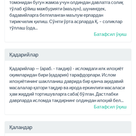
томонидан бугун жамоа учун олдиндан давлатга солиқ
тўлаб қўйиш мажбурияти (маъзун), шунингдек,
бадавийларга белгиланган маълум ерлардан
тирикчилик қилиш. Сўнгги ўрта асрларда Қ. – соликлар
тўплаш (ода...
Батафсил ўқиш
Қадарийлар
Қадарийлар — (араб. - такдир) - исломдаги илк илоҳиёт
оқимларидан бири (қадария) тарафдорлари. Ислом
илоҳиётининг шаклланиш даврида бир қанча ақидавий
масалалар қатори тақдир ва ирода еркинлиги масаласи
ҳам жиддий тортишувларга саба( бўлган. Дастлабки
даврларда исломда такдирнинг олдиндан илоҳий бел...
Батафсил ўқиш
Қаландар