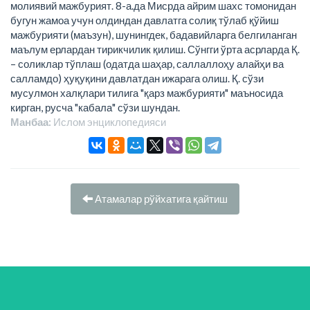
молиявий мажбурият. 8-а.да Мисрда айрим шахс томонидан
бугун жамоа учун олдиндан давлатга солиқ тўлаб қўйиш
мажбурияти (маъзун), шунингдек, бадавийларга белгиланган
маълум ерлардан тирикчилик қилиш. Сўнгги ўрта асрларда Қ.
– соликлар тўплаш (одатда шаҳар, саллаллоҳу алайҳи ва
салламдо) ҳуқуқини давлатдан ижарага олиш. Қ. сўзи
мусулмон халқлари тилига "қарз мажбурияти" маъносида
кирган, русча "кабала" сўзи шундан.
Манбаа:
Ислом энциклопeдияси
Атамалар рўйхатига қайтиш