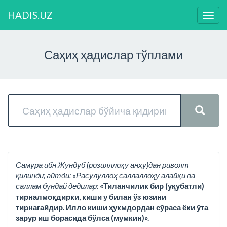
HADIS.UZ
Нави
ўзга
Саҳиҳ ҳадислар тўплами
Самура ибн Жундуб (розияллоҳу анҳу)дан ривоят
қилинди; айтди: «Расулуллоҳ саллаллоҳу алайҳи ва
саллам бундай дедилар:
«Тиланчилик бир (уқубатли)
тирналмоқдирки, киши у билан ўз юзини
тирнагайдир. Илло киши ҳукмдордан сўраса ёки ўта
зарур иш борасида бўлса (мумкин)».