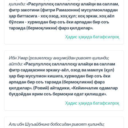
қилинди:
«Расулуллоҳ саллаллоҳу алайҳи ва саллам,
фитр закотини (фитри Рамазонни) мусулмонлардан
ҳар биттасига - хоҳ озод, хоҳ қул; хоҳ эркак, хоҳ аёл
бўлсин - хурмодан бир соъ ёки арпадан бир соъ
тарзида (бермоқликни) фарз қилдилар».
Ҳадис ҳақида батафсилроқ
Ибн Умар (розияллоҳу анҳумо)дан ривоят қилинди;
айтди:
«Расулуллоҳ саллаллоҳу алайҳи ва саллам
фитр садақасини эркаку-аёл, озод ва мамлук (қул)
ҳар бир мусулмон кишига, хурмодан бир соъ ёки
арпадан бир соъ тарзида (бермоқликни) фарз
қилдилар». (Ровий) айтадики, «Кейинчалик одамлар
буғдойдан ярим соъ бермоқни одат қилишди».
Ҳадис ҳақида батафсилроқ
Али ибн Шуъайбнинг бобосидан ривоят қилинди;