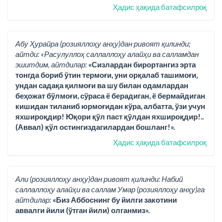
Ҳадис ҳақида батафсилроқ
Абу Ҳурайра (розияллоҳу анҳу)дан ривоят қилинди;
айтди: «Расулуллоҳ саллаллоҳу алайҳи ва салламдан
эшитдим, айтдилар:
«Сизлардан бирортангиз эрта
тонгда бориб ўтин термоғи, уни орқалаб ташимоғи,
ундан садақа қилмоғи ва шу билан одамлардан
беҳожат бўлмоғи, сўраса ё берадиган, ё бермайдиган
кишидан тиланиб юрмоғидан кўра, албатта, ўзи учун
яхшироқдир! Юқори қўл паст қўлдан яхшироқдир!..
(Аввал) қўл остингиздагилардан бошланг!».
Ҳадис ҳақида батафсилроқ
Али (розияллоҳу анҳу)дан ривоят қилинди: Набий
саллаллоҳу алайҳи ва саллам Умар (розияллоҳу анҳу)га
айтдилар:
«Биз Аббоснинг бу йилги закотини
аввалги йили (ўтган йили) олганмиз».