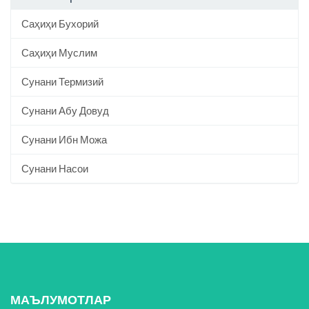
Саҳиҳи Бухорий
Саҳиҳи Муслим
Сунани Термизий
Сунани Абу Довуд
Сунани Ибн Можа
Сунани Насои
МАЪЛУМОТЛАР