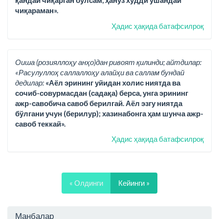
қандай чиқарган бўлсам, ҳануз худди ўшандай
чиқараман».
Ҳадис ҳақида батафсилроқ
Оиша (розияллоҳу анҳо)дан ривоят қилинди; айтдилар:
«Расулуллоҳ саллаллоҳу алайҳи ва саллам бундай
дедилар:
«Аёл эрининг уйидан холис ниятда ва
сочиб-совурмасдан (садақа) берса, унга эрининг
ажр-савобича савоб берилгай. Аёл эзгу ниятда
бўлгани учун (берилур); хазинабонга ҳам шунча ажр-
савоб теккай».
Ҳадис ҳақида батафсилроқ
« Олдинги
Кейинги »
Манбалар