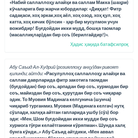
«Набий саллаллоҳу алайҳи ва саллам Макка (шаҳри)
кўчаларига бир жарчи юбордилар: «Диққат! Фитр
садақаси, хоҳ эркак,хоҳ аёл, хоҳ озод, хоҳ қул, хоҳ
катта, хоҳ кичик бўлсин - ҳар бир мусулмон учун
вожибдир! Буғдойдан икки мудд, бошқа таомлар
(масаллиқлар)дан бир соъ (берилгайдир!)».
Ҳадис ҳақида батафсилроқ
Абу Саъид Ал-Худрий (розияллоҳу анҳу)дан ривоят
қилинди; айтди:
«Расулуллоҳ саллаллоҳу алайҳи ва
саллам даврларида фитр закотига таомдан
(буғдойдан) бир соъ, арпадан бир соъ, хурмодан бир
соъ, майиздан бир соъ, қурутдан бир соъ чиқарар
эдик. То Муовия Мадинага келгунича (шунча)
чиқариб турганмиз. Муовия (Мадинага келгач) нутқ
сўзлади, халққа айтган гапларида ушбу (сўз) бор
эди: «Мен, Шом буғдойидан икки мудди бир соъ
хурмога тўғри келаётганини кўряпман». Шунда халқ
бунга кўнди...» Абу Саъид айтдики, «Мен аввал