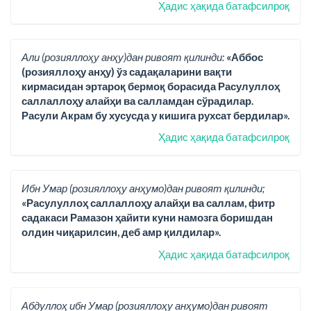
Ҳадис ҳақида батафсилроқ
Али (розияллоҳу анҳу)дан ривоят қилинди:
«Аббос
(розияллоҳу анҳу) ўз садақаларини вақти
кирмасидан эртароқ бермоқ борасида Расулуллоҳ
саллаллоҳу алайҳи ва салламдан сўрадилар.
Расули Акрам бу хусусда у кишига рухсат бердилар».
Ҳадис ҳақида батафсилроқ
Ибн Умар (розияллоҳу анҳумо)дан ривоят қилинди;
«Расулуллоҳ саллаллоҳу алайҳи ва саллам, фитр
садакаси Рамазон ҳайити куни намозга боришдан
олдин чиқарилсин, деб амр қилдилар».
Ҳадис ҳақида батафсилроқ
Абдуллоҳ ибн Умар (розияллоҳу анҳумо)дан ривоят