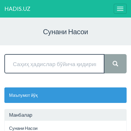
HADIS.UZ
Нави
ўзга
Сунани Насои
Маълумот йўқ
Манбалар
Сунани Насои