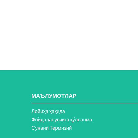
МАЪЛУМОТЛАР
Лойиҳа ҳақида
Фойдаланувчига қўлланма
Сунани Термизий