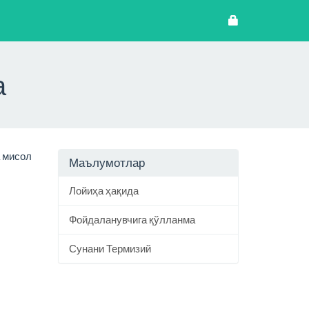
а
 мисол
Маълумотлар
Лойиҳа ҳақида
Фойдаланувчига қўлланма
Сунани Термизий