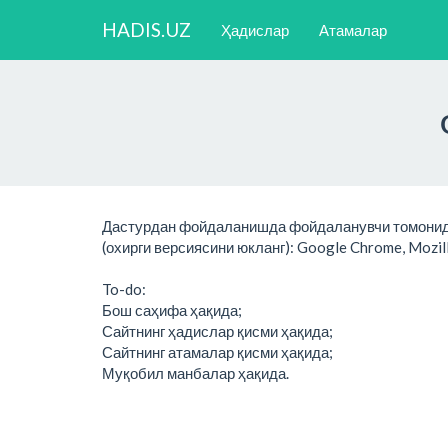
HADIS.UZ
Ҳадислар
Атамалар
Дастурдан фойдаланишда фойдаланувчи томонида
(охирги версиясини юкланг): Google Chrome, Mozilla 
To-do:
Бош саҳифа ҳақида;
Сайтнинг ҳадислар қисми ҳақида;
Сайтнинг атамалар қисми ҳақида;
Муқобил манбалар ҳақида.