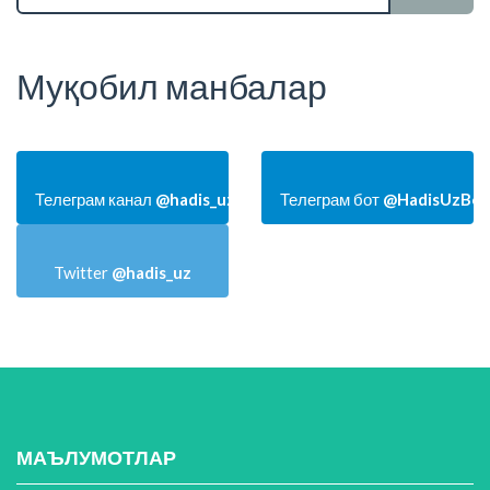
Муқобил манбалар
Телеграм канал
@hadis_uz
Телеграм бот
@HadisUzBot
Twitter
@hadis_uz
МАЪЛУМОТЛАР