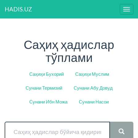
HADIS.UZ
Нави
ўзга
Саҳиҳ ҳадислар
тўплами
Саҳиҳи Бухорий
Саҳиҳи Муслим
Сунани Термизий
Сунани Абу Довуд
Сунани Ибн Можа
Сунани Насои