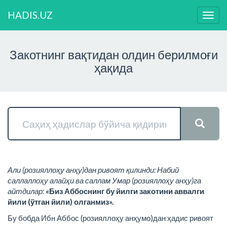
HADIS.UZ
Нави
ўзга
Закотнинг вақтидан олдин берилмоғи
ҳақида
Али (розияллоҳу анҳу)дан ривоят қилинди: Набий
саллаллоҳу алайҳи ва саллам Умар (розияллоҳу анҳу)га
айтдилар:
«Биз Аббоснинг бу йилги закотини аввалги
йили (ўтган йили) олганмиз».
Бу бобда Ибн Аббос (розияллоҳу анҳумо)дан ҳадис ривоят