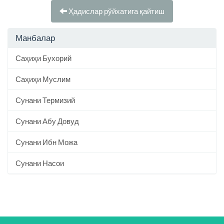
Ҳадислар рўйхатига қайтиш
Манбалар
Саҳиҳи Бухорий
Саҳиҳи Муслим
Сунани Термизий
Сунани Абу Довуд
Сунани Ибн Можа
Сунани Насои