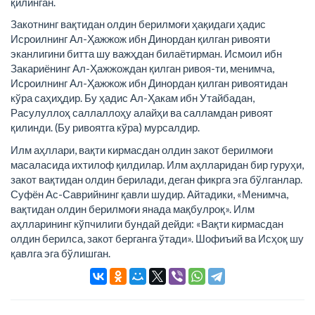
қилинган.
Закотнинг вақтидан олдин берилмоғи ҳақидаги ҳадис
Исроилнинг Ал-Ҳажжож ибн Динордан қилган ривояти
эканлигини битта шу важҳдан билаётирман. Исмоил ибн
Закариёнинг Ал-Ҳажжождан қилган ривоя-ти, менимча,
Исроилнинг Ал-Ҳажжож ибн Динордан қилган ривоятидан
кўра саҳиҳдир. Бу ҳадис Ал-Ҳакам ибн Утайбадан,
Расулуллоҳ саллаллоҳу алайҳи ва салламдан ривоят
қилинди. (Бу ривоятга кўра) мурсалдир.
Илм аҳллари, вақти кирмасдан олдин закот берилмоғи
масаласида ихтилоф қилдилар. Илм аҳлларидан бир гуруҳи,
закот вақтидан олдин берилади, деган фикрга эга бўлганлар.
Суфён Ас-Саврийнинг қавли шудир. Айтадики, «Менимча,
вақтидан олдин берилмоғи янада мақбулроқ». Илм
аҳлларининг кўпчилиги бундай дейди: «Вақти кирмасдан
олдин берилса, закот берганга ўтади». Шофиъий ва Исҳоқ шу
қавлга эга бўлишган.