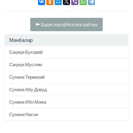
Ҳадислар рўйхатига қайтиш
Манбалар
Саҳиҳи Бухорий
Саҳиҳи Муслим
Сунани Термизий
Сунани Абу Довуд
Сунани Ибн Можа
Сунани Насои