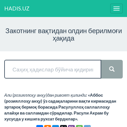
HADIS.UZ
Нави
ўзга
Закотнинг вақтидан олдин берилмоғи
ҳақида
Али (розияллоҳу анҳу)дан ривоят қилинди:
«Аббос
(розияллоҳу анҳу) ўз садақаларини вақти кирмасидан
эртароқ бермоқ борасида Расулуллоҳ саллаллоҳу
алайҳи ва салламдан сўрадилар. Расули Акрам бу
хусусда у кишига рухсат бердилар».