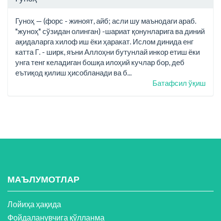
Гуноҳ — (форс - жиноят, айб; асли шу маънодаги араб.
"жуноҳ" сўзидан олинган) -шариат қонунларига ва диний
ақидаларга хилоф иш ёки ҳаракат. Ислом динида енг
катта Г. - ширк, яъни Аллоҳни бутунлай инкор етиш ёки
унга тенг келадиган бошқа илоҳий кучлар бор, деб
еътиқод қилиш ҳисобланади ва б...
Батафсил ўқиш
МАЪЛУМОТЛАР
Лойиҳа ҳақида
Фойдаланувчига қўлланма