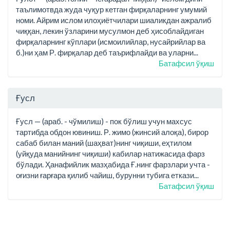
таълимотвда жуда чуқур кетган фирқаларнинг умумий
номи. Айрим ислом илоҳиётчилари шиаликдан ажралиб
чиққан, лекин ўзларини мусулмон деб ҳисоблайдиган
фирқаларнинг кўплари (исмоилийлар, нусайрийлар ва
б.)ни ҳам Р. фирқалар деб таърифлайди ва уларни...
Батафсил ўқиш
Ғусл
Ғусл — (араб. - чўмилиш) - пок бўлиш учун махсус
тартибда обдон ювиниш. Р. жимо (жинсий алоқа), бирор
сабаб билан маний (шаҳват)нинг чиқиши, еҳтилом
(уйқуда манийнинг чиқиши) кабилар натижасида фарз
бўлади. Ҳанафийлик мазҳабида Ғ.нинг фарзлари учта -
оғизни ғарғара қилиб чайиш, бурунни тубига еткази...
Батафсил ўқиш