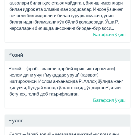
аъзолари билан ҳис ета олмайдиган, билиш имконлари
билан идрок ета олмайдиган ҳодисалар. Инсон ўзининг
нечоғли билимдонлиги билан ғурурланмасин, унинг
билганидан билмагани кўп бўлиб қолаверади. Ўша Р.
нарсаларни билишда инсоннинг бирдан-бир воси...
Батафсил ўқиш
Ғозий
Ғозий — (араб. - жангчи, ҳарбий юриш иштирокчиси) -
ислом дини учун "муқаддас уруш" (ғазавот)
иштирокчиси. Ислом анъанасида Р. Аллоҳ йўлида жанг
қилувчи, бундай жангда ўлган шаҳид, ўлдирган Ғ, яъни
бегуноҳ, ғолиб деб таърифланган.
Батафсил ўқиш
Ғулот
Ғулот — (араб. ғолий - чегарадан чиққан) -ислом дини