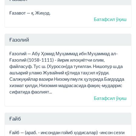
Ғазавот — қ. Жиҳод.
Батафсил ўқиш
Ғазолий
Ғазолий — Абу Ҳомид Муҳаммад ибн Муҳаммад ал-
Ғазолий (1058-1111) - йирик илоҳиётчи олим,
файласуф. Тус ш. (Хуросон)да туғилган. Нишопур ш.да
ашъарий уламо Жувайний қўлида таҳсил кўрди.
Салжуқийлар вазири Низомулмулк ҳузурида Бағдодда
хизмат қилди, Низомия мадрасасида фақиҳ-мударрис
сифатида фаолият...
Батафсил ўқиш
Ғайб
Ғайб — (араб. - инсондан гойиб ҳодисалар) -инсон сезги