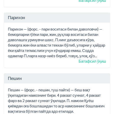
Батафсил ўқиш
Парихон
Парихон — (форс. - пари воситаси билан даволовчи) —
беморларни гўёки пари, жин, руҳлар воситаси билан
даволашга уринувчи шахс. П.нинг даъвосига кўра,
беморга жин ёки алвасти теккан бўлиб, уларни у ҳайдар
ёки қайта тегмаслиги учун кўндирар емиш. Содда
одамлар П.ларга назр-ниёз бериб, товуқ, улоқ, қўз...
Батафсил ўқиш
Пешин
Пешин — (форс. - пешин, туш пайти) — беш вақт
ўқиладиган намознинг бири. 4 ракаат суннат, 4 ракаат
фарз ва 2 ракаат суннат ўқилади. П. намози Қуёш
қиёмдан оға бошлашидан то аср намозининг бошланғич
вақтигача бўлган пайтда адо етилади.