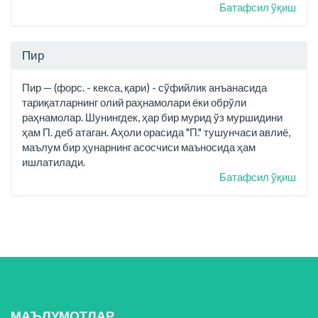
Батафсил ўқиш
Пир
Пир — (форс. - кекса, қари) - сўфийлик анъанасида
тариқатларнинг олий раҳнамолари ёки обрўли
раҳнамолар. Шунингдек, ҳар бир мурид ўз муршидини
ҳам П. деб атаган. Аҳоли орасида "П." тушунчаси авлиё,
маълум бир ҳунарнинг асосчиси маъносида ҳам
ишлатилади.
Батафсил ўқиш
МАЪЛУМОТЛАР