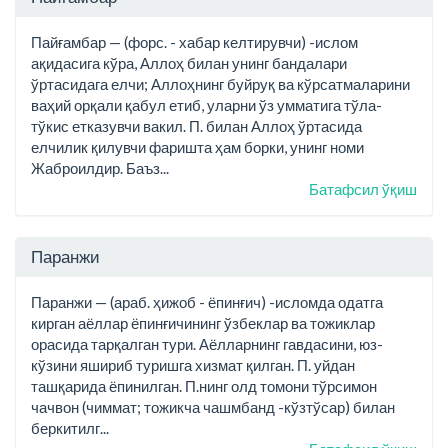
Пайғамбар — (форс. - хабар келтирувчи) -ислом
ақидасига кўра, Аллоҳ билан унинг бандалари
ўртасидага елчи; Аллоҳнинг буйруқ ва кўрсатмаларини
ваҳий орқали қабул етиб, уларни ўз умматига тўла-
тўкис етказувчи вакил. П. билан Аллоҳ ўртасида
елчилик қилувчи фаришта ҳам борки, унинг номи
Жаброилдир. Баъз...
Батафсил ўқиш
Паранжи
Паранжи — (араб. ҳижоб - ёпинғич) -исломда одатга
кирган аёллар ёпинғичининг ўзбеклар ва тожиклар
орасида тарқалган тури. Аёлларнинг гавдасини, юз-
кўзини яшириб туришга хизмат қилган. П. уйдан
ташқарида ёпинилган. П.нинг олд томони тўрсимон
чачвон (чиммат; тожикча чашмбанд -кўзтўсар) билан
беркитилг...