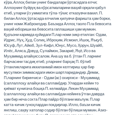
кўра, Аллоҳ билан унинг бандалари ўртасидага елчи;
Аллоҳнинг буйруқ ва кўрсатмаларини ваҳий орқали қабул
етиб, уларни ўз умматига тўла-тўкис етказувчи вакил. П.
билан Аллоҳ ўртасида елчилик қилувчи фаришта ҳам борки,
унинг номи Жаброилдир. Баъзида Аллоҳ таоло П.га бевосита
ваҳий юбориши ва бевосита гаплашиши ҳам мумкин.
Қуръони каримда қуйидаги П.лар номи зикр етилган: Одам,
Идрис, Нуҳ, Ҳуд, Солиҳ, Иброҳим, Исмоил, Ишоқ, Яъқуб,
Юсуф, Лут, Айюб, Зул-Кифл, Юнус, Мусо, Ҳорун, Шуайб,
Илёс, Аляса, Довуд, Сулаймон, Закариё, Яҳё, Исо ва
Муҳаммад алайҳиссалом. Ана шу ва б. ўтган П. ларнинг
барчасини тасдиқ етиб, уларнинг барҳақ П. бўлиб
ўтганликларига иккиланмай имон келтириш ҳар бир
мусулмон зиммасидаги имон шартларидандир. Демак,
П.ларнинг биринчиси - Одам (ас) охиргиси - Муҳаммад
(саллаллоҳу алайҳи ва саллам)дир. Улардан кейин то
қиёмат кунигача бошқа П. келмайди. Лекин Муҳаммад
(саллаллоҳу алайҳи ва саллам)дан кейинга ўтган даврда
ҳам бир неча сохта Плар пайдо бўлгани маълум. П.лар
катта-кичик гуноҳлардан покдирлар. Илло, баъзи кичик
янглиш, саҳву хатолар содир бўлган бўлиши мумкин. Азиз-