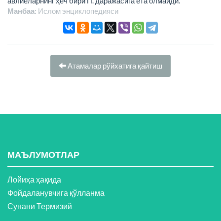
авлиёларнинг ҳеч бири П. даражасига ета олмайди.
Манбаа:
Ислом энциклопeдияси
Атамалар рўйхатига қайтиш
МАЪЛУМОТЛАР
Лойиҳа ҳақида
Фойдаланувчига қўлланма
Сунани Термизий