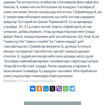
даража Тасаллаллоҳу алайҳи ва салламвуф фалсафасига
биноан, Қ. комил инсон Аллоҳнинг ер юзидаги "халифаси",
унинг инсоният билан алоқасида воситачи. Сўфийликда Қ. ва
б. юқори мартабаларга еришган шу каби зотлар ҳақидаги
қайдлар Тустарий ва Ҳаким Термизий (9-а.) асарларида
учрайди. 10-11 а.ларга келиб, барча сўфийлар Қ.ни тан
олишган, дейиш мумкин. Улар дунёда бир вақтнинг ўзида
фақат бир Қ. яшаши мумкин деб ҳисоблашган. Шу боис Қ.ни
"замон қутби "замон соҳиби" ва "замон марди" деб
тавсифлашган. Сўфийлар фикрича, Қ. дунёда Аллоҳга
маъқул келадиган тартиботни сақлаб туришга даъват
етилган. Қ. оддий инсонлар каби оила қуради, молу дунё
тўплайди пайғамбарларнинг халифалари сифатида халқни
тўғри йўлга йўллаб туради. Лекин одамлар уларнинг Қ.
еканлигани сезмайди. Қ ҳақидаги таълимот Ибн Арабий ва
унинг издошлари томонидан баён қилинган.
Манбаа:
Ислом энциклопeдияси