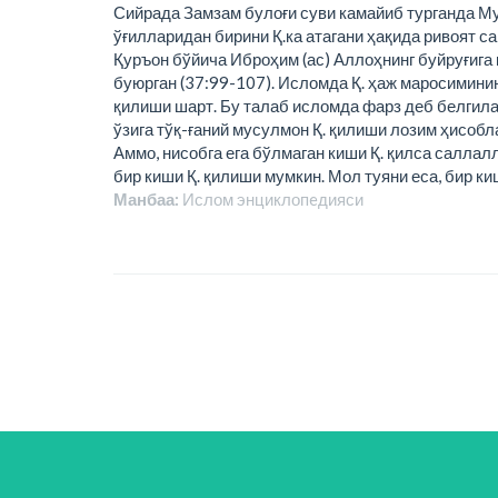
Сийрада Замзам булоғи суви камайиб турганда М
ўғилларидан бирини Қ.ка атагани ҳақида ривоят с
Қуръон бўйича Иброҳим (ас) Аллоҳнинг буйруғига к
буюрган (37:99-107). Исломда Қ. ҳаж маросимини
қилиши шарт. Бу талаб исломда фарз деб белгила
ўзига тўқ-ғаний мусулмон Қ. қилиши лозим ҳисобл
Аммо, нисобга ега бўлмаган киши Қ. қилса саллалл
бир киши Қ. қилиши мумкин. Мол туяни еса, бир к
Манбаа:
Ислом энциклопeдияси