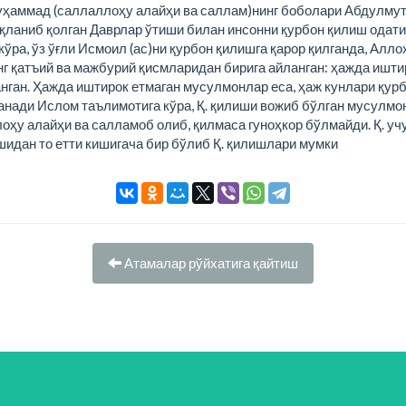
уҳаммад (саллаллоҳу алайҳи ва саллам)нинг боболари Абдулмут
ақланиб қолган Даврлар ўтиши билан инсонни қурбон қилиш одати
ўра, ўз ўғли Исмоил (ас)ни қурбон қилишга қарор қилганда, Алло
нг қатъий ва мажбурий қисмларидан бирига айланган: ҳажда ишти
нган. Ҳажда иштирок етмаган мусулмонлар еса, ҳаж кунлари қурб
анади Ислом таълимотига кўра, Қ. қилиши вожиб бўлган мусулмон
оҳу алайҳи ва салламоб олиб, қилмаса гуноҳкор бўлмайди. Қ. учун
ишидан то етти кишигача бир бўлиб Қ. қилишлари мумки
Атамалар рўйхатига қайтиш