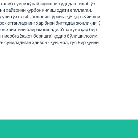
талиб сувни кўпайтиришни худодан тилаб ўз
ни ҳайвонни қурбон қилиш одати егаллаган.
ҳ уни тўхтатиб, боланинг ўрнига қўчқор сўйишни
рок етганларнинг ҳар бири биттадан жонлиқни Қ
он хайитини байрам қилади. Ўша куни ҳар бир
 нисобга (закот беришга) қодир бўлиши лозим.
 сўйиладиган ҳайвон - қўй, мол, туя Бир қўйни