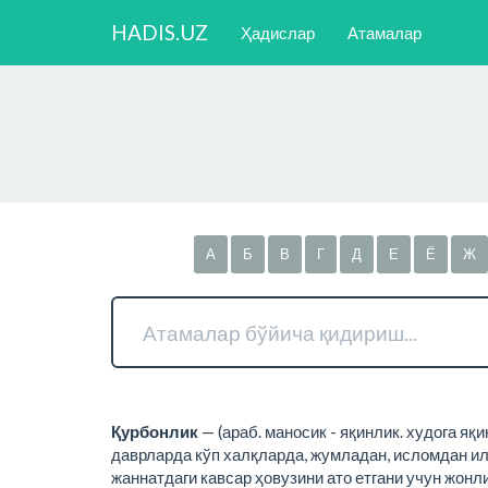
HADIS.UZ
Ҳадислар
Атамалар
А
Б
В
Г
Д
Е
Ё
Ж
Қурбонлик
— (араб. маносик - яқинлик. худога я
даврларда кўп халқларда, жумладан, исломдан ил
жаннатдаги кавсар ҳовузини ато етгани учун жон