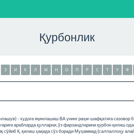
Қурбонлик
З
И
К
Л
М
Н
О
П
Р
С
Т
У
Ф
қинлашув) - худога яқинлашиш ВА унинг раҳм-шафқатига сазовор 
гариги арабларда қулларни, ўз фарзандларини қурбон қилиш ода
лиқ сўйиб Қ. қилиш ҳақида сўз боради Муҳаммад (саллаллоҳу ала