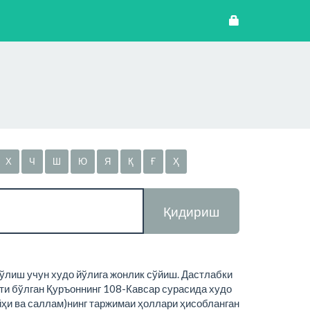
Х
Ч
Ш
Ю
Я
Қ
Ғ
Ҳ
Қидириш
бўлиш учун худо йўлига жонлик сўйиш. Дастлабки
ти бўлган Қуръоннинг 108-Кавсар сурасида худо
йҳи ва саллам)нинг таржимаи ҳоллари ҳисобланган