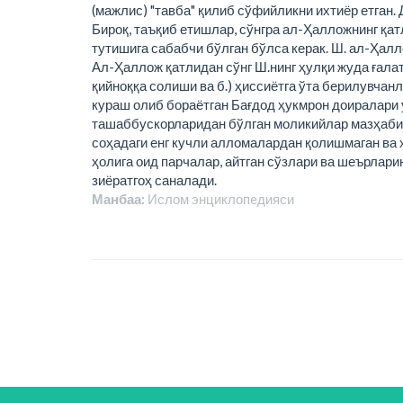
(мажлис) "тавба" қилиб сўфийликни ихтиёр етган.
Бироқ, таъқиб етишлар, сўнгра ал-Ҳалложнинг қа
тутишига сабабчи бўлган бўлса керак. Ш. ал-Ҳалл
Ал-Ҳаллож қатлидан сўнг Ш.нинг ҳулқи жуда ғалат
қийноққа солиши ва б.) ҳиссиётга ўта берилувчан
кураш олиб бораётган Бағдод ҳукмрон доиралари 
ташаббускорларидан бўлган моликийлар мазҳабига
соҳадаги енг кучли алломалардан қолишмаган ва ҳ
ҳолига оид парчалар, айтган сўзлари ва шеърлари
зиёратгоҳ саналади.
Манбаа:
Ислом энциклопeдияси