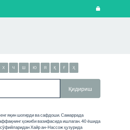
Х
Ч
Ш
Ю
Я
Қ
Ғ
Ҳ
Қидириш
 енг яқин шогирди ва сафдоши. Самаррада
уваффақнинг ҳожиби вазифасида ишлаган. 40 ёшида
р сўфийларидан Хайр ан-Нассож ҳузурида