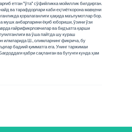
арғиб етган "ўта" сўфийликка мойиллик билдирган.
унайд ва тарафдорлари каби еҳтиёткорона мавқени
чганликда қоралаганлиги ҳақида маълумотлар бор.
ва мушк анбарларини ёқиб юбориши, ўзини ўзи
даврда ғайрификрловчилар ва бидъатга қарши
туғилганлиги ва ўша пайтда шу кураш
он илмларида Ш., олимларнинг фикрича, бу
ърлар бадиий қимматга ега. Унинг таржимаи
ағдоддаги қабри сақланган ва бугунги кунда ҳам