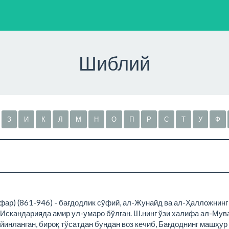
Шиблий
З
И
К
Л
М
Н
О
П
Р
С
Т
У
Ф
ар) (861-946) - бағдодлик сўфий, ал-Жунайд ва ал-Ҳалложнинг
 -Искандарияда амир ул-умаро бўлган. Ш.нинг ўзи халифа ал-М
йинланган, бироқ тўсатдан бундан воз кечиб, Бағдоднинг машҳу