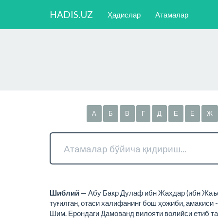
HADIS.UZ
Ҳадислар
Атамалар
А
Б
В
Г
Д
Е
Ё
Ж
Шиблий
— Абу Бакр Дулаф ибн Жаҳдар (ибн Жаъф
туғилган, отаси халифанинг бош ҳожиби, амакиси
Шим. Ерондаги Дамованд вилояти волийси етиб та