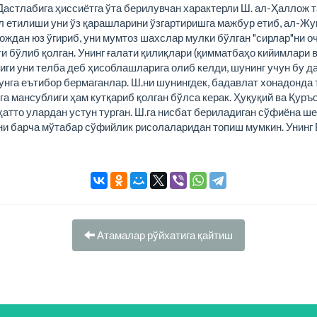
 Дастлабига ҳиссиётга ўта берилувчан характерли Ш. ал-Ҳаллож т
тл етилиши уни ўз қарашларини ўзгартиришга мажбур етиб, ал-Ж
ождан юз ўгириб, уни мумтоз шахслар мулки бўлган "сирлар"ни о
и бўлиб қолган. Унинг ғалати қилиқлари (қимматбаҳо кийимлари 
лиги уни телба деб ҳисоблашларига олиб келди, шунинг учун бу 
унга еътибор бермаганлар. Ш.ни шунингдек, бадавлат хонадонда 
 мансублиги ҳам кутқариб қолган бўлса керак. Ҳуқуқий ва Қуръ
атто улардан устун турган. Ш.га нисбат бериладиган сўфиёна ше
ни барча мўтабар сўфийлик рисолаларидан топиш мумкин. Унинг Б
Атамалар рўйхатига қайтиш