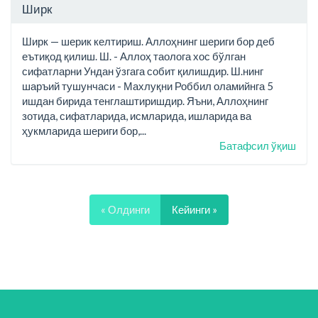
Ширк
Ширк — шерик келтириш. Аллоҳнинг шериги бор деб
еътиқод қилиш. Ш. - Аллоҳ таолога хос бўлган
сифатларни Ундан ўзгага собит қилишдир. Ш.нинг
шаръий тушунчаси - Махлуқни Роббил оламийнга 5
ишдан бирида тенглаштиришдир. Яъни, Аллоҳнинг
зотида, сифатларида, исмларида, ишларида ва
ҳукмларида шериги бор,...
Батафсил ўқиш
« Олдинги
Кейинги »