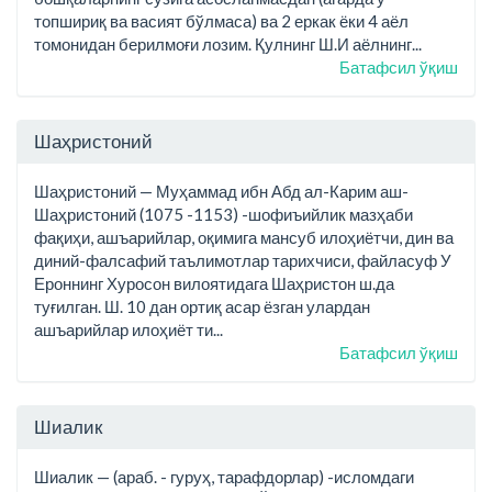
топшириқ ва васият бўлмаса) ва 2 еркак ёки 4 аёл
томонидан берилмоғи лозим. Қулнинг Ш.И аёлнинг...
Батафсил ўқиш
Шаҳристоний
Шаҳристоний — Муҳаммад ибн Абд ал-Карим аш-
Шаҳристоний (1075 -1153) -шофиъийлик мазҳаби
фақиҳи, ашъарийлар, оқимига мансуб илоҳиётчи, дин ва
диний-фалсафий таълимотлар тарихчиси, файласуф У
Ероннинг Хуросон вилоятидага Шаҳристон ш.да
туғилган. Ш. 10 дан ортиқ асар ёзган улардан
ашъарийлар илоҳиёт ти...
Батафсил ўқиш
Шиалик
Шиалик — (араб. - гуруҳ, тарафдорлар) -исломдаги