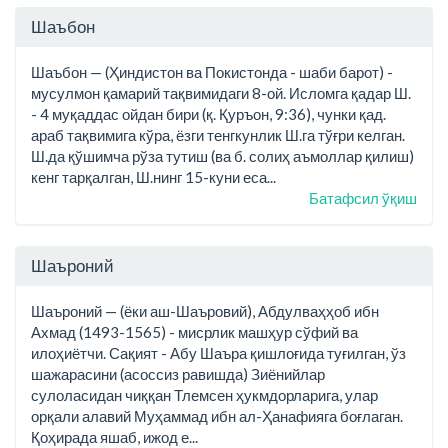
Шаъбон
Шаъбон — (Ҳиндистон ва Покистонда - шаби барот) -
мусулмон қамарий тақвимидаги 8-ой. Исломга қадар Ш.
- 4 муқаддас ойдан бири (қ. Қуръон, 9:36), чунки қад.
араб тақвимига кўра, ёзги тенгкунлик Ш.га тўғри келган.
Ш.да қўшимча рўза тутиш (ва б. солиҳ аъмоллар қилиш)
кенг тарқалган, Ш.нинг 15-куни еса...
Батафсил ўқиш
Шаъроний
Шаъроний — (ёки аш-Шаъровий), Абдулваҳҳоб ибн
Ахмад (1493-1565) - мисрлик машҳур сўфий ва
илоҳиётчи. Сақият - Абу Шаъра қишлоғида туғилган, ўз
шажарасини (асоссиз равишда) Зиёнийлар
сулоласидан чиққан Тлемсен ҳукмдорларига, улар
орқали алавий Муҳаммад ибн ал-Ҳанафияга боғлаган.
Қоҳирада яшаб, ижод е...