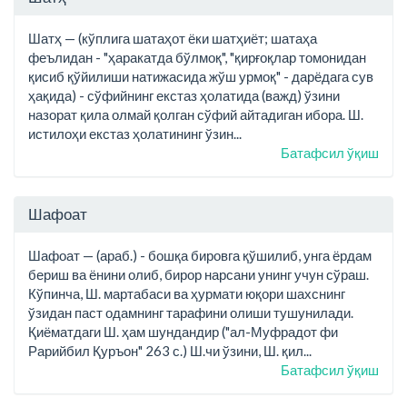
Шатҳ — (кўплига шатаҳот ёки шатҳиёт; шатаҳа
феълидан - "ҳаракатда бўлмоқ", "қирғоқлар томонидан
қисиб қўйилиши натижасида жўш урмоқ" - дарёдага сув
ҳақида) - сўфийнинг екстаз ҳолатида (важд) ўзини
назорат қила олмай қолган сўфий айтадиган ибора. Ш.
истилоҳи екстаз ҳолатининг ўзин...
Батафсил ўқиш
Шафоат
Шафоат — (араб.) - бошқа бировга қўшилиб, унга ёрдам
бериш ва ёнини олиб, бирор нарсани унинг учун сўраш.
Кўпинча, Ш. мартабаси ва ҳурмати юқори шахснинг
ўзидан паст одамнинг тарафини олиши тушунилади.
Қиёматдаги Ш. ҳам шундандир ("ал-Муфрадот фи
Рарийбил Қуръон" 263 с.) Ш.чи ўзини, Ш. қил...
Батафсил ўқиш