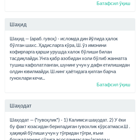
Батафсил ўқиш
Шаҳид
Шаҳид — (араб. гувоҳ) - исломда дин йўлида ҳалок
бўлган шахс. Ҳадисларга кўра, Ш. ўз имонини
кофирларга қарши урушда халок бўлиши билан
тасдиқлайди. Унга қабр азобидан холи бўлиб жаннатга
тушиш кафолатланган, шунинг учун у дафн етилишидан
олдин ювилмайди. Ш.нинг ҳаётидага қилган барча
гунохлари кечи...
Батафсил ўқиш
Шаҳодат
Шаҳодат — ("гувоҳлик") - 1) Калимси шаҳодат. 2) У ёки
бу факт юзасидан бериладиган гувохлик кўрсатмаси.Ш .
ҳақиқий бўлиши учун у тўғридан тўғри, яъни
бошқаларнинг сўзига асосланмасдан (агарда у