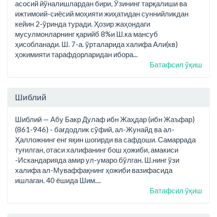
асосий йўналишлардан бири, Ўзининг тарқалиши ва
ижтимоий-сиёсий моҳияти жиҳатидан суннийликдан
кейин 2-ўринда туради. Ҳозир жаҳондаги
мусулмонларнинг қарийб 8%и Ш.ка мансуб
ҳисобланади. Ш. 7-а. ўрталарида халифа Али(кв)
ҳокимияти тарафдорларидан ибора...
Батафсил ўқиш
Шиблий
Шиблий — Абу Бакр Дулаф ибн Жаҳдар (ибн Жаъфар)
(861-946) - бағдодлик сўфий, ал-Жунайд ва ал-
Ҳалложнинг енг яқин шогирди ва сафдоши. Самаррада
туғилган, отаси халифанинг бош ҳожиби, амакиси
-Искандарияда амир ул-умаро бўлган. Ш.нинг ўзи
халифа ал-Муваффақнинг ҳожиби вазифасида
ишлаган. 40 ёшида Шим....
Батафсил ўқиш