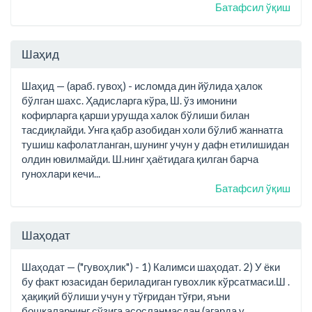
Батафсил ўқиш
Шаҳид
Шаҳид — (араб. гувоҳ) - исломда дин йўлида ҳалок
бўлган шахс. Ҳадисларга кўра, Ш. ўз имонини
кофирларга қарши урушда халок бўлиши билан
тасдиқлайди. Унга қабр азобидан холи бўлиб жаннатга
тушиш кафолатланган, шунинг учун у дафн етилишидан
олдин ювилмайди. Ш.нинг ҳаётидага қилган барча
гунохлари кечи...
Батафсил ўқиш
Шаҳодат
Шаҳодат — ("гувоҳлик") - 1) Калимси шаҳодат. 2) У ёки
бу факт юзасидан бериладиган гувохлик кўрсатмаси.Ш .
ҳақиқий бўлиши учун у тўғридан тўғри, яъни
бошқаларнинг сўзига асосланмасдан (агарда у