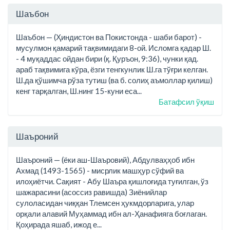
Шаъбон
Шаъбон — (Ҳиндистон ва Покистонда - шаби барот) -
мусулмон қамарий тақвимидаги 8-ой. Исломга қадар Ш.
- 4 муқаддас ойдан бири (қ. Қуръон, 9:36), чунки қад.
араб тақвимига кўра, ёзги тенгкунлик Ш.га тўғри келган.
Ш.да қўшимча рўза тутиш (ва б. солиҳ аъмоллар қилиш)
кенг тарқалган, Ш.нинг 15-куни еса...
Батафсил ўқиш
Шаъроний
Шаъроний — (ёки аш-Шаъровий), Абдулваҳҳоб ибн
Ахмад (1493-1565) - мисрлик машҳур сўфий ва
илоҳиётчи. Сақият - Абу Шаъра қишлоғида туғилган, ўз
шажарасини (асоссиз равишда) Зиёнийлар
сулоласидан чиққан Тлемсен ҳукмдорларига, улар
орқали алавий Муҳаммад ибн ал-Ҳанафияга боғлаган.
Қоҳирада яшаб, ижод е...