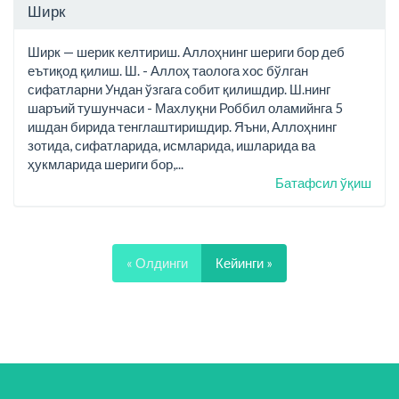
Ширк
Ширк — шерик келтириш. Аллоҳнинг шериги бор деб
еътиқод қилиш. Ш. - Аллоҳ таолога хос бўлган
сифатларни Ундан ўзгага собит қилишдир. Ш.нинг
шаръий тушунчаси - Махлуқни Роббил оламийнга 5
ишдан бирида тенглаштиришдир. Яъни, Аллоҳнинг
зотида, сифатларида, исмларида, ишларида ва
ҳукмларида шериги бор,...
Батафсил ўқиш
« Олдинги
Кейинги »