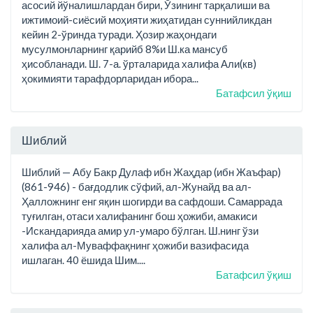
асосий йўналишлардан бири, Ўзининг тарқалиши ва
ижтимоий-сиёсий моҳияти жиҳатидан суннийликдан
кейин 2-ўринда туради. Ҳозир жаҳондаги
мусулмонларнинг қарийб 8%и Ш.ка мансуб
ҳисобланади. Ш. 7-а. ўрталарида халифа Али(кв)
ҳокимияти тарафдорларидан ибора...
Батафсил ўқиш
Шиблий
Шиблий — Абу Бакр Дулаф ибн Жаҳдар (ибн Жаъфар)
(861-946) - бағдодлик сўфий, ал-Жунайд ва ал-
Ҳалложнинг енг яқин шогирди ва сафдоши. Самаррада
туғилган, отаси халифанинг бош ҳожиби, амакиси
-Искандарияда амир ул-умаро бўлган. Ш.нинг ўзи
халифа ал-Муваффақнинг ҳожиби вазифасида
ишлаган. 40 ёшида Шим....
Батафсил ўқиш