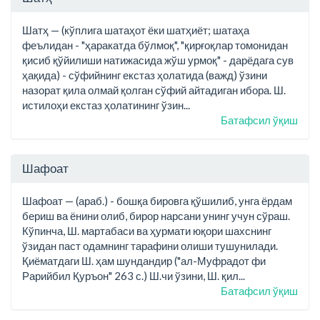
Шатҳ — (кўплига шатаҳот ёки шатҳиёт; шатаҳа
феълидан - "ҳаракатда бўлмоқ", "қирғоқлар томонидан
қисиб қўйилиши натижасида жўш урмоқ" - дарёдага сув
ҳақида) - сўфийнинг екстаз ҳолатида (важд) ўзини
назорат қила олмай қолган сўфий айтадиган ибора. Ш.
истилоҳи екстаз ҳолатининг ўзин...
Батафсил ўқиш
Шафоат
Шафоат — (араб.) - бошқа бировга қўшилиб, унга ёрдам
бериш ва ёнини олиб, бирор нарсани унинг учун сўраш.
Кўпинча, Ш. мартабаси ва ҳурмати юқори шахснинг
ўзидан паст одамнинг тарафини олиши тушунилади.
Қиёматдаги Ш. ҳам шундандир ("ал-Муфрадот фи
Рарийбил Қуръон" 263 с.) Ш.чи ўзини, Ш. қил...
Батафсил ўқиш