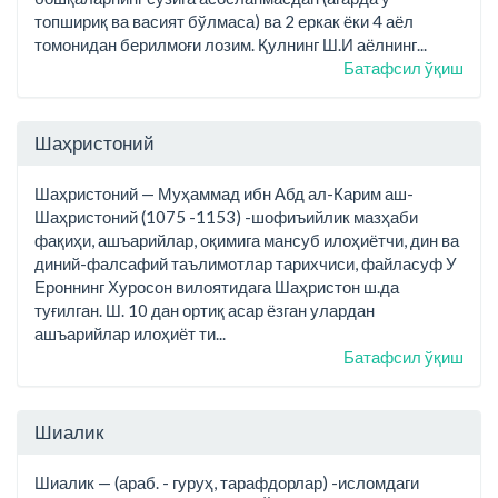
топшириқ ва васият бўлмаса) ва 2 еркак ёки 4 аёл
томонидан берилмоғи лозим. Қулнинг Ш.И аёлнинг...
Батафсил ўқиш
Шаҳристоний
Шаҳристоний — Муҳаммад ибн Абд ал-Карим аш-
Шаҳристоний (1075 -1153) -шофиъийлик мазҳаби
фақиҳи, ашъарийлар, оқимига мансуб илоҳиётчи, дин ва
диний-фалсафий таълимотлар тарихчиси, файласуф У
Ероннинг Хуросон вилоятидага Шаҳристон ш.да
туғилган. Ш. 10 дан ортиқ асар ёзган улардан
ашъарийлар илоҳиёт ти...
Батафсил ўқиш
Шиалик
Шиалик — (араб. - гуруҳ, тарафдорлар) -исломдаги