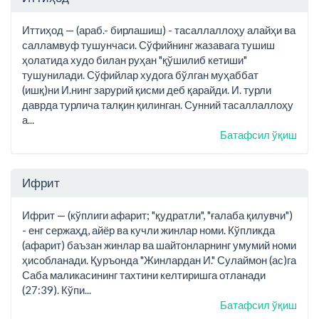
Иттиҳод — (араб.- бирлашиш) - тасаллаллоҳу алайҳи ва
салламвуф тушунчаси. Сўфийнинг жазавага тушиш
ҳолатида худо билан руҳан "қўшилиб кетиши"
тушунилади. Сўфийлар худога бўлган муҳаббат
(ишқ)ни И.нинг зарурий қисми деб қарайди. И. турли
даврда турлича талқин қилинган. Сунний тасаллаллоҳу
а...
Батафсил ўқиш
Ифрит
Ифрит — (кўплиги афарит; "қудратли", "ғалаба қилувчи")
- енг сержаҳд, айёр ва кучли жинлар номи. Кўпликда
(афарит) баъзан жинлар ва шайтонларнинг умумий номи
ҳисобланади. Қуръонда "Жинлардан И." Сулаймон (ас)га
Саба маликасининг тахтини келтиришга отланади
(27:39). Кўпи...
Батафсил ўқиш