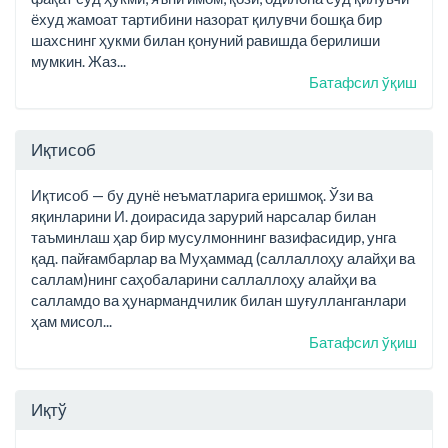
ёхуд жамоат тартибини назорат қилувчи бошқа бир
шахснинг ҳукми билан қонуний равишда берилиши
мумкин. Жаз...
Батафсил ўқиш
Иқтисоб
Иқтисоб — бу дунё неъматларига еришмоқ. Ўзи ва
яқинларини И. доирасида зарурий нарсалар билан
таъминлаш ҳар бир мусулмоннинг вазифасидир, унга
қад. пайғамбарлар ва Муҳаммад (саллаллоҳу алайҳи ва
саллам)нинг саҳобаларини саллаллоҳу алайҳи ва
салламдо ва ҳунармандчилик билан шуғулланганлари
ҳам мисол...
Батафсил ўқиш
Иқтў