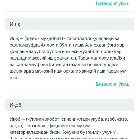
Батафсил ўқиш
Ишқ
Ишқ — (араб. - муҳаббат) - тасаллаллоҳу алайҳи ва
салламвуфда Аллоҳга бўлган ишқ. Аллоҳдан ўзга ҳар
қандай маҳбубга бўлган ишқ ёки муҳаббат соликлар
наздида мажозий ишқ саналган. Тасаллаллоҳу алайҳи
ва салламвуфона битилган ғазал ва бошқа турдаги
шеърларда мажозий ишқ орқали ҳақиқий ишқ тараннум
ети...
Батафсил ўқиш
Иқоб
Иқоб — (кўплиги иқобот; синонимлари уқуба, азоб, жазо,
нақал) - жазолаш, фиқҳнинг енг муҳим
категорияларидан бири. Қонунни бузганлик учун И.
фақат суд ҳукми, яъни имом, қози, одилона суд қилувчи