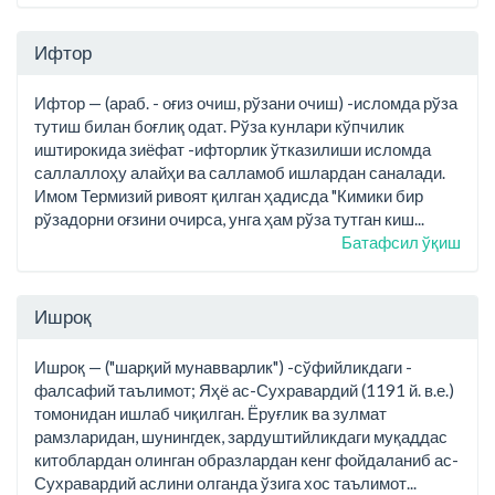
Ифтор
Ифтор — (араб. - оғиз очиш, рўзани очиш) -исломда рўза
тутиш билан боғлиқ одат. Рўза кунлари кўпчилик
иштирокида зиёфат -ифторлик ўтказилиши исломда
саллаллоҳу алайҳи ва салламоб ишлардан саналади.
Имом Термизий ривоят қилган ҳадисда "Кимики бир
рўзадорни оғзини очирса, унга ҳам рўза тутган киш...
Батафсил ўқиш
Ишроқ
Ишроқ — ("шарқий мунавварлик") -сўфийликдаги -
фалсафий таълимот; Яҳё ас-Сухравардий (1191 й. в.е.)
томонидан ишлаб чиқилган. Ёруғлик ва зулмат
рамзларидан, шунингдек, зардуштийликдаги муқаддас
китоблардан олинган образлардан кенг фойдаланиб ас-
Сухравардий аслини олганда ўзига хос таълимот...