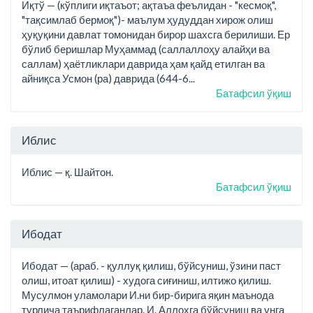
Иқтў — (кўплиги иқтаъот; ақтаъа феълидан - "кесмоқ",
"тақсимлаб бермоқ")- маълум ҳудуддан хирож олиш
ҳуқуқини давлат томонидан бирор шахсга берилиши. Ер
бўлиб беришлар Муҳаммад (саллаллоҳу алайҳи ва
саллам) ҳаётликлари даврида ҳам қайд етилган ва
айниқса Усмон (ра) даврида (644-6...
Батафсил ўқиш
Иблис
Иблис — қ. Шайтон.
Батафсил ўқиш
Ибодат
Ибодат — (араб. - қуллуқ қилиш, бўйсуниш, ўзини паст
олиш, итоат қилиш) - худога сиғиниш, илтижо қилиш.
Мусулмон уламолари И.ни бир-бирига яқин маънода
турлича таърифлаганлар. И. Аллоҳга бўйсуниш ва унга