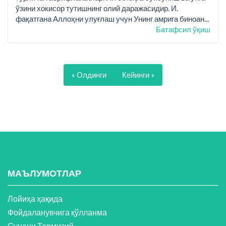
ўзини хокисор тутишнинг олий даражасидир. И.
фақатгана Аллоҳни улуғлаш учун Унинг амрига биноан...
Батафсил ўқиш
« Олдинги
Кейинги »
МАЪЛУМОТЛАР
Лойиҳа ҳақида
Фойдаланувчига қўлланма
Сунани Термизий