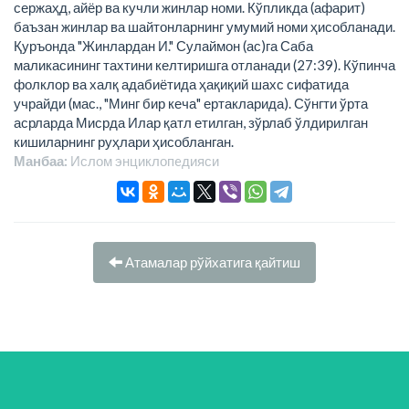
сержаҳд, айёр ва кучли жинлар номи. Кўпликда (афарит)
баъзан жинлар ва шайтонларнинг умумий номи ҳисобланади.
Қуръонда "Жинлардан И." Сулаймон (ас)га Саба
маликасининг тахтини келтиришга отланади (27:39). Кўпинча
фолклор ва халқ адабиётида ҳақиқий шахс сифатида
учрайди (мас., "Минг бир кеча" ертакларида). Сўнгти ўрта
асрларда Мисрда Илар қатл етилган, зўрлаб ўлдирилган
кишиларнинг руҳлари ҳисобланган.
Манбаа:
Ислом энциклопeдияси
Атамалар рўйхатига қайтиш