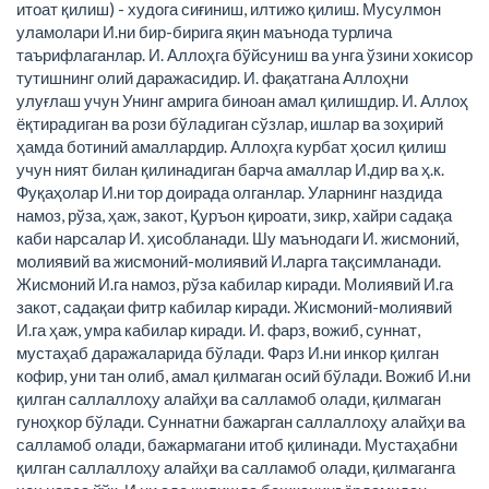
итоат қилиш) - худога сиғиниш, илтижо қилиш. Мусулмон
уламолари И.ни бир-бирига яқин маънода турлича
таърифлаганлар. И. Аллоҳга бўйсуниш ва унга ўзини хокисор
тутишнинг олий даражасидир. И. фақатгана Аллоҳни
улуғлаш учун Унинг амрига биноан амал қилишдир. И. Аллоҳ
ёқтирадиган ва рози бўладиган сўзлар, ишлар ва зоҳирий
ҳамда ботиний амаллардир. Аллоҳга курбат ҳосил қилиш
учун ният билан қилинадиган барча амаллар И.дир ва ҳ.к.
Фуқаҳолар И.ни тор доирада олганлар. Уларнинг наздида
намоз, рўза, ҳаж, закот, Қуръон қироати, зикр, хайри садақа
каби нарсалар И. ҳисобланади. Шу маънодаги И. жисмоний,
молиявий ва жисмоний-молиявий И.ларга тақсимланади.
Жисмоний И.га намоз, рўза кабилар киради. Молиявий И.га
закот, садақаи фитр кабилар киради. Жисмоний-молиявий
И.га ҳаж, умра кабилар киради. И. фарз, вожиб, суннат,
мустаҳаб даражаларида бўлади. Фарз И.ни инкор қилган
кофир, уни тан олиб, амал қилмаган осий бўлади. Вожиб И.ни
қилган саллаллоҳу алайҳи ва салламоб олади, қилмаган
гуноҳкор бўлади. Суннатни бажарган саллаллоҳу алайҳи ва
салламоб олади, бажармагани итоб қилинади. Мустаҳабни
қилган саллаллоҳу алайҳи ва салламоб олади, қилмаганга