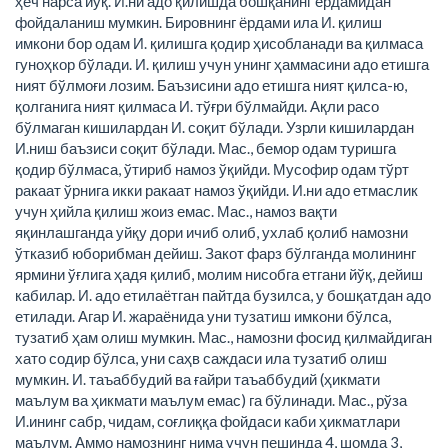
ҳеч нарса йўқ. И.ни адо қилишда бошқанинг ёрдамидан
фойдаланиш мумкин. Бировнинг ёрдами ила И. қилиш
имкони бор одам И. қилишга қодир ҳисобланади ва қилмаса
гуноҳкор бўлади. И. қилиш учун унинг ҳаммасини адо етишга
ният бўлмоғи лозим. Баъзисини адо етишга ният қилса-ю,
қолганига ният қилмаса И. тўғри бўлмайди. Ақли расо
бўлмаган кишилардан И. соқит бўлади. Узрли кишилардан
И.ниш баъзиси соқит бўлади. Мас., бемор одам туришга
қодир бўлмаса, ўтириб намоз ўқийди. Мусофир одам тўрт
ракаат ўрнига икки ракаат намоз ўқийди. И.ни адо етмаслик
учун ҳийла қилиш жоиз емас. Мас., намоз вақти
яқинлашганда уйқу дори ичиб олиб, ухлаб қолиб намозни
ўтказиб юборибман дейиш. Закот фарз бўлганда молининг
ярмини ўғлига ҳадя қилиб, молим нисобга етгани йўқ, дейиш
кабилар. И. адо етилаётган пайтда бузилса, у бошқатдан адо
етилади. Агар И. жараёнида уни тузатиш имкони бўлса,
тузатиб ҳам олиш мумкин. Мас., намозни фосид қилмайдиган
хато содир бўлса, уни саҳв саждаси ила тузатиб олиш
мумкин. И. таъаббудий ва ғайри таъаббудий (ҳикмати
маълум ва ҳикмати маълум емас) га бўлинади. Мас., рўза
И.ининг сабр, чидам, соғлиққа фойдаси каби ҳикматлари
маълум. Аммо намознинг нима учун пешинда 4, шомда 3,