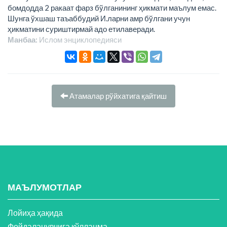
бомдодда 2 ракаат фарз бўлганининг ҳикмати маълум емас.
Шунга ўхшаш таъаббудий И.ларни амр бўлгани учун
ҳикматини суриштирмай адо етилаверади.
Манбаа:
Ислом энциклопeдияси
Атамалар рўйхатига қайтиш
МАЪЛУМОТЛАР
Лойиҳа ҳақида
Фойдаланувчига қўлланма