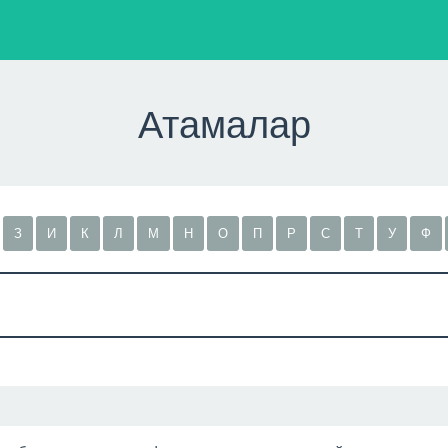
Атамалар
З
И
К
Л
М
Н
О
П
Р
С
Т
У
Ф