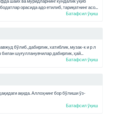
вуфда шайх ва муридларнинг кундалик ўқиб
бодатлар орасида адо етилиб, тариқатнинг асо...
Батафсил ўқиш
авжуд бўлиб, дабирлик, хатиблик, музак-к и р л
ш билан шуғулланувчилар дабирлик, ҳай...
Батафсил ўқиш
ҳақидаги ақида. Аллоҳнинг бор бўлиши ўз-
Батафсил ўқиш