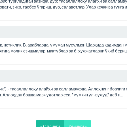
ажариб туриладиган вазифа, дуо; тасаллаллоҳу алайҳи ва саллам
ати, зикр, тасбеҳ ўгариш, дуо, салавотлар. Улар кечки ва тунга и
лик, нотиклик. В. арабларда, умуман мусулмон Шарқида қадимдан м
миятига молик ёзишмалар, мактублар ва б. ҳужжатларни ўқиб бери
длик") - тасаллаллоҳу алайҳи ва салламвуфда. Аллоҳнинг борлиги 
. Аллоҳдан бошқа мавжудотлар еса, "мумкин ул-вужуд" деб н...
« Олдинги
Кейинги »