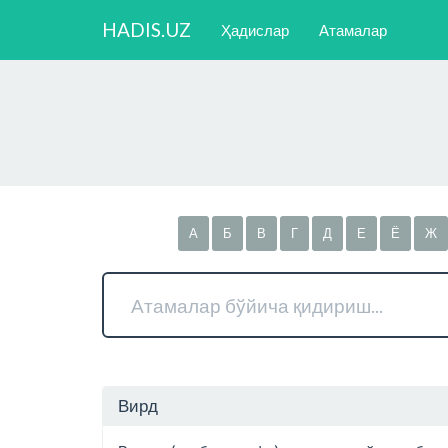
HADIS.UZ
Ҳадислар
Атамалар
А
Б
В
Г
Д
Е
Ё
Ж
Вирд