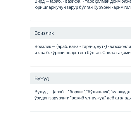
Вирд — (араб. - вазифа) - тарк қилмай доим б
юришлари учун зарур бўлган Қуръони карим гилов
Воизлик
Воизлик — (араб. ваъз - тарғиб, нутқ) -ваъзхон
и к ва б. кўринишларга ега бўлган. Савлат аҳа
Вужуд
Вужуд — (араб. - "борлик", "бўлишлик", "мавжу
ўзидан зарурлиги "вожиб ул-вужуд" деб аталади