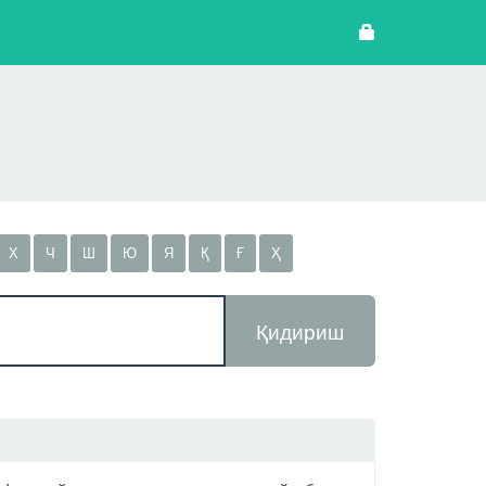
Х
Ч
Ш
Ю
Я
Қ
Ғ
Ҳ
Қидириш