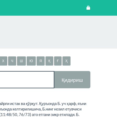
Х
Ч
Ш
Ю
Я
Қ
Ғ
Ҳ
Қидириш
рли истак ва қўрқут. Қуръонда Б. уч ҳарф, яъни
ръонда келтирилишича, Б.нинг нозил етувчиси
11:48/50, 76/73) ато етгани зикр етилади. Б.