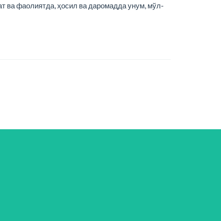
ат ва фаолиятда, ҳосил ва даромадда унум, мўл-