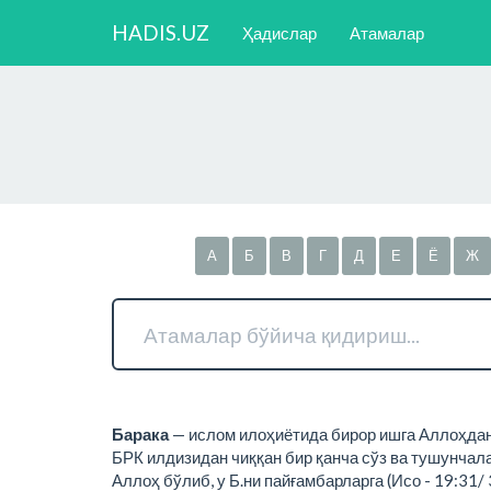
HADIS.UZ
Ҳадислар
Атамалар
А
Б
В
Г
Д
Е
Ё
Ж
Барака
— ислом илоҳиётида бирор ишга Аллоҳдан р
БРК илдизидан чиққан бир қанча сўз ва тушунчала
Аллоҳ бўлиб, у Б.ни пайғамбарларга (Исо - 19:31/ 