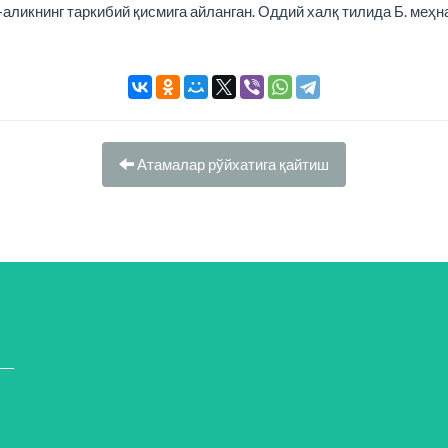
ликнинг таркибий қисмига айланган. Оддий халқ тилида Б. меҳн
Атамалар рўйхатига қайтиш