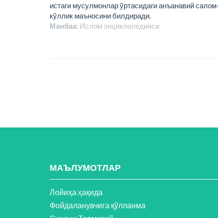
истаги мусулмонлар ўртасидаги анъанавий салом-а
кўллик маъносини билдиради.
Манбаа:
Ислом энциклопeдияси
МАЪЛУМОТЛАР
Лойиҳа ҳақида
Фойдаланувчига қўлланма