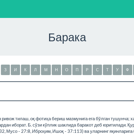
Барака
З
И
К
Л
М
Н
О
П
Р
С
Т
У
Ф
ивож тилаш, оқ фотиҳа бериш мазмунига ега бўлган тушунча; хай
рдан иборат. Б. сўзи кўплик шаклида баракот деб юритилади. Қу
32, Мусо - 27:8, Иброҳим, Ишоқ - 37:113) ва уларнинг яқинларига (