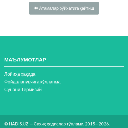
Атамалар рўйхатига қайтиш
МАЪЛУМОТЛАР
Лойиҳа ҳақида
Фойдаланувчига қўлланма
Сунани Термизий
© HADIS.UZ — Саҳиҳ ҳадислар тўплами, 2015—2026.