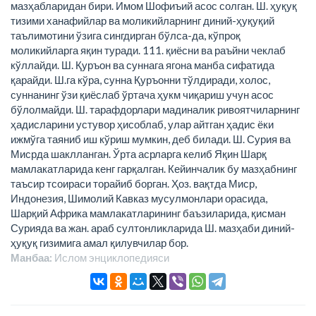
мазҳабларидан бири. Имом Шофиъий асос солган. Ш. ҳуқуқ
тизими ханафийлар ва моликийларнинг диний-ҳуқуқий
таълимотини ўзига сингдирган бўлса-да, кўпроқ
моликийларга яқин туради. 111. қиёсни ва раъйни чеклаб
кўллайди. Ш. Қуръон ва суннага ягона манба сифатида
қарайди. Ш.га кўра, сунна Қуръонни тўлдиради, холос,
суннанинг ўзи қиёслаб ўртача ҳукм чиқариш учун асос
бўлолмайди. Ш. тарафдорлари мадиналик ривоятчиларнинг
ҳадисларини устувор ҳисоблаб, улар айтган ҳадис ёки
ижмўга таяниб иш кўриш мумкин, деб билади. Ш. Сурия ва
Мисрда шаклланган. Ўрта асрларга келиб Яқин Шарқ
мамлакатларида кенг гарқалган. Кейинчалик бу мазҳабнинг
таъсир тсоираси торайиб борган. Ҳоз. вақтда Миср,
Индонезия, Шимолий Кавказ мусулмонлари орасида,
Шарқий Африка мамлакатларининг баъзиларида, қисман
Сурияда ва жан. араб султонликларида Ш. мазҳаби диний-
ҳуқуқ гизимига амал қилувчилар бор.
Манбаа:
Ислом энциклопeдияси