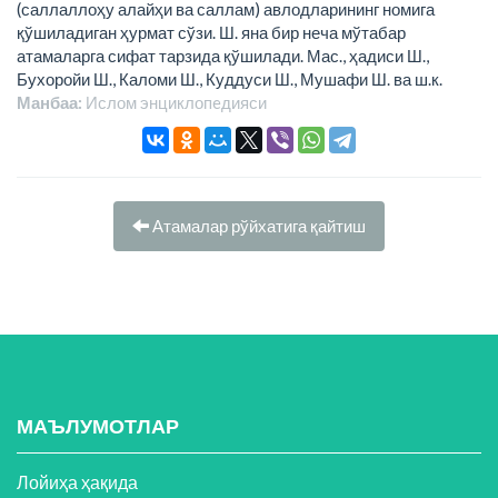
(саллаллоҳу алайҳи ва саллам) авлодларининг номига
қўшиладиган ҳурмат сўзи. Ш. яна бир неча мўтабар
атамаларга сифат тарзида қўшилади. Мас., ҳадиси Ш.,
Бухоройи Ш., Каломи Ш., Куддуси Ш., Мушафи Ш. ва ш.к.
Манбаа:
Ислом энциклопeдияси
Атамалар рўйхатига қайтиш
МАЪЛУМОТЛАР
Лойиҳа ҳақида