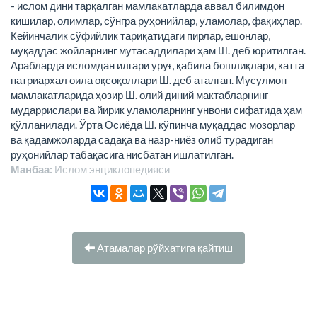
- ислом дини тарқалган мамлакатларда аввал билимдон
кишилар, олимлар, сўнгра руҳонийлар, уламолар, фақиҳлар.
Кейинчалик сўфийлик тариқатидаги пирлар, ешонлар,
муқаддас жойларнинг мутасаддилари ҳам Ш. деб юритилган.
Арабларда исломдан илгари уруғ, қабила бошлиқлари, катта
патриархал оила оқсоқоллари Ш. деб аталган. Мусулмон
мамлакатларида ҳозир Ш. олий диний мактабларнинг
мударрислари ва йирик уламоларнинг унвони сифатида ҳам
қўлланилади. Ўрта Осиёда Ш. кўпинча муқаддас мозорлар
ва қадамжоларда садақа ва назр-ниёз олиб турадиган
руҳонийлар табақасига нисбатан ишлатилган.
Манбаа:
Ислом энциклопeдияси
Атамалар рўйхатига қайтиш