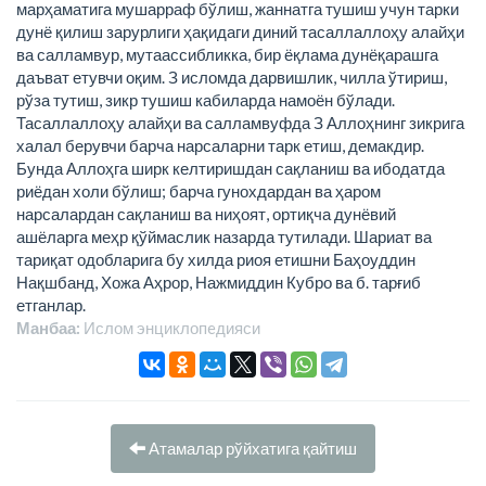
марҳаматига мушарраф бўлиш, жаннатга тушиш учун тарки
дунё қилиш зарурлиги ҳақидаги диний тасаллаллоҳу алайҳи
ва салламвур, мутаассибликка, бир ёқлама дунёқарашга
даъват етувчи оқим. З исломда дарвишлик, чилла ўтириш,
рўза тутиш, зикр тушиш кабиларда намоён бўлади.
Тасаллаллоҳу алайҳи ва салламвуфда З Аллоҳнинг зикрига
халал берувчи барча нарсаларни тарк етиш, демакдир.
Бунда Аллоҳга ширк келтиришдан сақланиш ва ибодатда
риёдан холи бўлиш; барча гунохдардан ва ҳаром
нарсалардан сақланиш ва ниҳоят, ортиқча дунёвий
ашёларга меҳр қўймаслик назарда тутилади. Шариат ва
тариқат одобларига бу хилда риоя етишни Баҳоуддин
Нақшбанд, Хожа Аҳрор, Нажмиддин Кубро ва б. тарғиб
етганлар.
Манбаа:
Ислом энциклопeдияси
Атамалар рўйхатига қайтиш