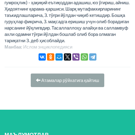
гумроҳлик) - ҳақиқий еътиқоддан адашиш, юз ўгириш, айниш.
Ҳидоятнинг қарама-қаршиси. Шарқ мутафаккирларининг
таъкидлашларича, З. тўғри йўлдан чиқиб кетишдир. Бошқа
гуруҳлар фикрича, З. мақсадга еришиш учун олиб борадиган
нарсанинг йўқлигвдир. Тасаллаллоҳу алайҳи ва салламвуф
ахли одамни тўғри йўлдан бошлаб олиб бора олмаган
тариқатни З. деб ҳисоблайди.
Манбаа:
Ислом энциклопeдияси
Атамалар рўйхатига қайтиш
МАЪЛУМОТЛАР