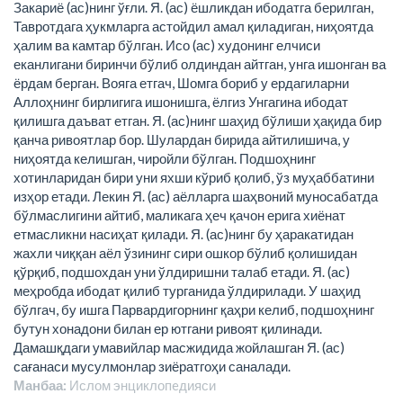
Закариё (ас)нинг ўғли. Я. (ас) ёшликдан ибодатга берилган,
Тавротдага ҳукмларга астойдил амал қиладиган, ниҳоятда
ҳалим ва камтар бўлган. Исо (ас) худонинг елчиси
еканлигани биринчи бўлиб олдиндан айтган, унга ишонган ва
ёрдам берган. Вояга етгач, Шомга бориб у ердагиларни
Аллоҳнинг бирлигига ишонишга, ёлгиз Унгагина ибодат
қилишга даъват етган. Я. (ас)нинг шаҳид бўлиши ҳақида бир
қанча ривоятлар бор. Шулардан бирида айтилишича, у
ниҳоятда келишган, чиройли бўлган. Подшоҳнинг
хотинларидан бири уни яхши кўриб қолиб, ўз муҳаббатини
изҳор етади. Лекин Я. (ас) аёлларга шаҳвоний муносабатда
бўлмаслигини айтиб, маликага ҳеч қачон ерига хиёнат
етмасликни насиҳат қилади. Я. (ас)нинг бу ҳаракатидан
жахли чиққан аёл ўзининг сири ошкор бўлиб қолишидан
қўрқиб, подшохдан уни ўлдиришни талаб етади. Я. (ас)
меҳробда ибодат қилиб турганида ўлдирилади. У шаҳид
бўлгач, бу ишга Парвардигорнинг қаҳри келиб, подшоҳнинг
бутун хонадони билан ер ютгани ривоят қилинади.
Дамашқдаги умавийлар масжидида жойлашган Я. (ас)
сағанаси мусулмонлар зиёратгоҳи саналади.
Манбаа:
Ислом энциклопeдияси