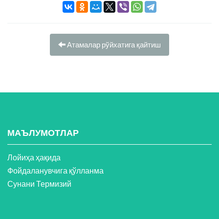
Атамалар рўйхатига қайтиш
МАЪЛУМОТЛАР
Лойиҳа ҳақида
Фойдаланувчига қўлланма
Сунани Термизий