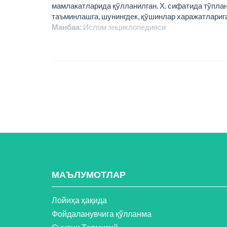
мамлакатларида қўлланилган. Х. сифатида тўпла
таъминлашга, шунингдек, қўшинлар харажатларига
Манбаа:
Ислом энциклопeдияси
МАЪЛУМОТЛАР
Лойиҳа ҳақида
Фойдаланувчига қўлланма