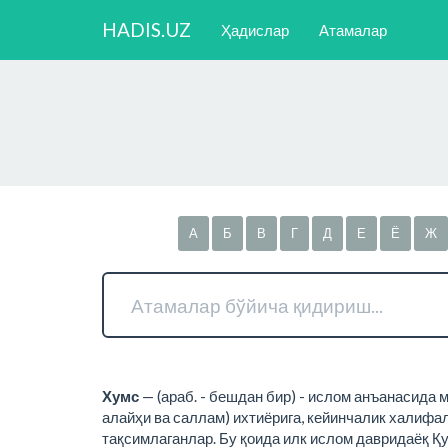
HADIS.UZ
Ҳадислар
Атамалар
А
Б
В
Г
Д
Е
Ё
Ж
Хумс
— (араб. - бешдан бир) - ислом анъанасида
алайҳи ва саллам) ихтиёрига, кейинчалик халифал
тақсимлаганлар. Бу қоида илк ислом давридаёқ Қу