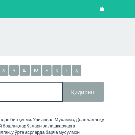
Х
Ч
Ш
Ю
Я
Қ
Ғ
Ҳ
Қидириш
ешдан бир қисми. Уни аввал Муҳаммад (саллаллоҳу
бий бошлиқлар ўзлари ва лашкарларга
илган, у ўрта асрларда барча мусулмон