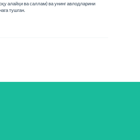
ҳу алайҳи ва саллам) ва унинг авлодларини
ага тушган.