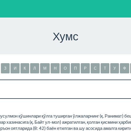
Хумс
З
И
К
Л
М
Н
О
П
Р
С
Т
У
Ф
 мусулмон қўшинлари қўлга туширган ўлжаларнинг (қ. Ранимат) б
ар хазинасига (қ. Байт ул-мол) ажратилган, қолган қисмини ҳар
ръон оятларида (8: 42) баён етилган ва шу асосида амалга кирит