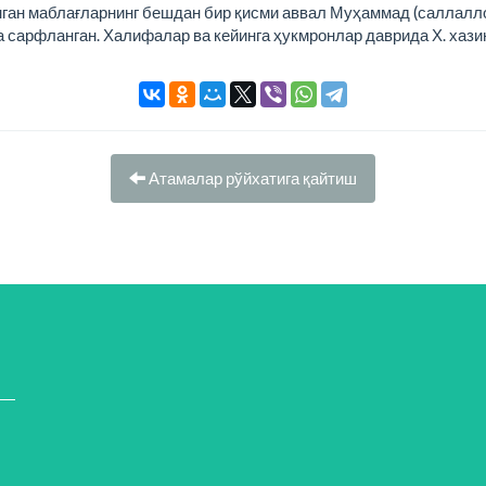
нган маблағларнинг бешдан бир қисми аввал Муҳаммад (саллалло
 сарфланган. Халифалар ва кейинга ҳукмронлар даврида Х. хазин
Атамалар рўйхатига қайтиш