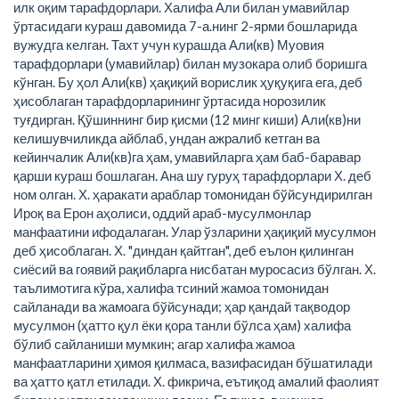
илк оқим тарафдорлари. Халифа Али билан умавийлар
ўртасидаги кураш давомида 7-а.нинг 2-ярми бошларида
вужудга келган. Тахт учун курашда Али(кв) Муовия
тарафдорлари (умавийлар) билан музокара олиб боришга
кўнган. Бу ҳол Али(кв) ҳақиқий ворислик ҳуқуқига ега, деб
ҳисоблаган тарафдорларининг ўртасида норозилик
туғдирган. Қўшиннинг бир қисми (12 минг киши) Али(кв)ни
келишувчиликда айблаб, ундан ажралиб кетган ва
кейинчалик Али(кв)га ҳам, умавийларга ҳам баб-баравар
қарши кураш бошлаган. Ана шу гуруҳ тарафдорлари Х. деб
ном олган. Х. ҳаракати араблар томонидан бўйсундирилган
Ироқ ва Ерон аҳолиси, оддий араб-мусулмонлар
манфаатини ифодалаган. Улар ўзларини ҳақиқий мусулмон
деб ҳисоблаган. Х. "диндан қайтган", деб еълон қилинган
сиёсий ва гоявий рақибларга нисбатан муросасиз бўлган. Х.
таълимотига кўра, халифа тсиний жамоа томонидан
сайланади ва жамоага бўйсунади; ҳар қандай тақводор
мусулмон (ҳатто қул ёки қора танли бўлса ҳам) халифа
бўлиб сайланиши мумкин; агар халифа жамоа
манфаатларини ҳимоя қилмаса, вазифасидан бўшатилади
ва ҳатто қатл етилади. Х. фикрича, еътиқод амалий фаолият