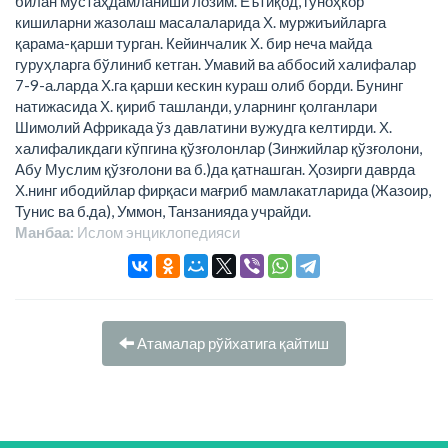
билан мустаҳдамланиши лозим. Еътиқод, гуноҳкор
кишиларни жазолаш масалаларида Х. муржиъийларга
қарама-қарши турган. Кейинчалик Х. бир неча майда
гуруҳларга бўлиниб кетган. Умавий ва аббосий халифалар
7-9-а.ларда Х.га қарши кескин кураш олиб борди. Бунинг
натижасида Х. қириб ташланди, уларнинг қолганлари
Шимолий Африкада ўз давлатини вужудга келтирди. Х.
халифаликдаги кўпгина қўзғолонлар (Зинжийлар қўзғолони,
Абу Муслим қўзғолони ва б.)да қатнашган. Ҳозирги даврда
Х.нинг ибодийлар фирқаси мағриб мамлакатларида (Жазоир,
Тунис ва б.да), Уммон, Танзанияда учрайди.
Манбаа:
Ислом энциклопeдияси
Атамалар рўйхатига қайтиш