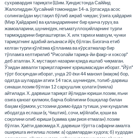
сухравардия тариқати (Шим. Ҳиндистонда Саййид
Жалолиддин Ҳусайний томонидан 14-а. ўртасида асос
солинган)дан мустақил бўлиб ажраб чиққан; ўзига ҳайдария
(Мир Ҳайдария) ва қаландариянинг бир қанча гуруҳ ва
жамоаларини, шунингдек, неъматуллоҳийларнинг турли
тармоқдарини бирлаштирган. Х. илк тарихи мавҳум, чунки
тариқатнинг адабий анъанаси йўқ бўлган. Бизгача етиб
келган турли қўлёзма қўлланма ва кўрсатмалар бир
тўпламга келтирилиб "Рисолайи тариқа-йи фақр-и хоксор"
деб аталган. Х. мустақил назарии қоида ишлаб чиқмаган.
Ўзидан аввалги тариқатларнинг қоришмасидан иборат. "Йўл"
тўрт босқичдан иборат, унда 20 ёки 44 манзил (мақом) бор,
одатда шулардан атиги 14 таси, шунингдек, толиб-дарвиш
синаши лозим бўлган 12 сарҳушлик ҳолати (пияла)
айтилади. Х. дарвиши тариқат йўлидан юриши лозим, яъни
озига қаноат қилмоғи, барча бойлигини бошқалар билан
баҳам кўрмоғи, устозини доимо ёдда тутиши, уни кундалик
ибодатда еслаши (қ. Чиштия), сочи, мўйлаби, қоши ва
соқолини олиб юриши (ҳамма ҳам риоя етмаган) лозим
бўлган. Ҳаёти давомида Х. дарвиши тўртта сафарни амалга
оширишга интилиш лозим: а) одамлардан худога; б) худодан