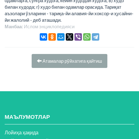
одамларга, сўнгра худога, кейин худодан худога; в) худо
билан худода; г) худо билан одамлар орасида. Тариқат
аъзолари ўзларини - тариқа-йи алавия-йи хоксор-и ҳусайни-
йи жалолий - деб аташади.
Манбаа:
Ислом энциклопeдияси
Атамалар рўйхатига қайтиш
МАЪЛУМОТЛАР
Лойиҳа ҳақида