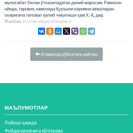
муносабат билан ўтказиладиган диний маросим. Рамазон
ойида, таровиҳ намозида Қуръони каримни аввалидан
охиригача тиловат қилиб чиқилиши ҳам Х.-Қ. дир.
Манбаа:
Ислом энциклопeдияси
Атамалар рўйхатига қайтиш
МАЪЛУМОТЛАР
Лойиҳа ҳақида
Фойдаланувчига қўлланма