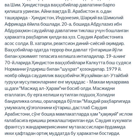
ва Шим. Ҳиндистонда ваҳҳобийлар давлатини барпо
қилишга уринган. Айни вақтда В. Арабистон я. о.дан
ташқарида - Ҳиндистон, Индонезия, Шарқий ва Шимолий
Африкада ёйила бошлади. 20-а. бошида Абдулазиз ибн
Абдураҳмон саудийлар давлатини тиклаш учун бошланган
ҳаракатга раҳбарлик қилди ва ҳоз. Саудия Арабистонига
асос солди. В. хатарли, реактсион диний-сиёсий оқимдир.
Ваҳҳобийлар одатда террор ёки давлат тўнтариши йўли
билан ҳокимият тепасига келишга интиладилар. 19-а.нинг
70-й.ларида Ҳиндистон ваҳҳобийлари Калкутта бош судяси
Норманни ўлдириш билан "шуҳрат" қозондилар. 1979 й.
ноябр ойида саудиялик ваҳҳобийчи Жуҳайман ал-Утайбий
гуруҳи мусулмонларнинг енг муқаддас - Маккаи мукаррама
ш.даги "Масжид ал-Ҳарам"ни босиб олди. Масжидни
егаллагач, бу ерга келиши кутилган подшоҳ Холидни
бандиликка олиш, ораларвда бўлган "Маҳдий раҳбарлигида
умумхалқ қўзғолонини кўтариш, дастлаб Саудия
Арабистони, сўнг бошқа мамлакатларда ҳам "ҳақиқий" ислом
ғалабасига еришиш режалаштирилган еди. Саудия хукумати
франтсуз жандармериясининг мутахассислари ёрдамида
икки ҳафтадан ортиқ муддатда бу ҳаракатни бостирди.