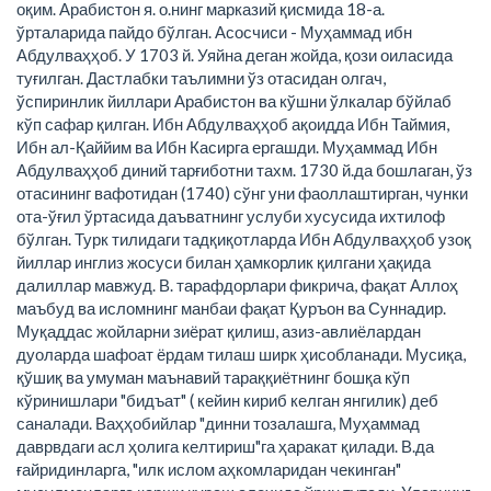
оқим. Арабистон я. о.нинг марказий қисмида 18-а.
ўрталарида пайдо бўлган. Асосчиси - Муҳаммад ибн
Абдулваҳҳоб. У 1703 й. Уяйна деган жойда, қози оиласида
туғилган. Дастлабки таълимни ўз отасидан олгач,
ўспиринлик йиллари Арабистон ва кўшни ўлкалар бўйлаб
кўп сафар қилган. Ибн Абдулваҳҳоб ақоидда Ибн Таймия,
Ибн ал-Қаййим ва Ибн Касирга ергашди. Муҳаммад Ибн
Абдулваҳҳоб диний тарғиботни тахм. 1730 й.да бошлаган, ўз
отасининг вафотидан (1740) сўнг уни фаоллаштирган, чунки
ота-ўғил ўртасида даъватнинг услуби хусусида ихтилоф
бўлган. Турк тилидаги тадқиқотларда Ибн Абдулваҳҳоб узоқ
йиллар инглиз жосуси билан ҳамкорлик қилгани ҳақида
далиллар мавжуд. В. тарафдорлари фикрича, фақат Аллоҳ
маъбуд ва исломнинг манбаи фақат Қуръон ва Суннадир.
Муқаддас жойларни зиёрат қилиш, азиз-авлиёлардан
дуоларда шафоат ёрдам тилаш ширк ҳисобланади. Мусиқа,
қўшиқ ва умуман маънавий тараққиётнинг бошқа кўп
кўринишлари "бидъат" ( кейин кириб келган янгилик) деб
саналади. Ваҳҳобийлар "динни тозалашга, Муҳаммад
даврвдаги асл ҳолига келтириш"га ҳаракат қилади. В.да
ғайридинларга, "илк ислом аҳкомларидан чекинган"