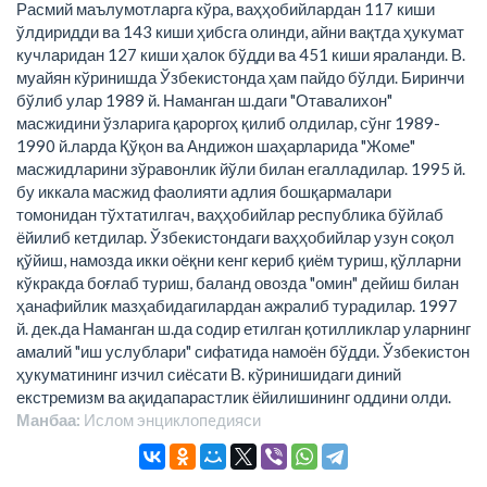
Расмий маълумотларга кўра, ваҳҳобийлардан 117 киши
ўлдиридди ва 143 киши ҳибсга олинди, айни вақтда ҳукумат
кучларидан 127 киши ҳалок бўдди ва 451 киши яраланди. В.
муайян кўринишда Ўзбекистонда ҳам пайдо бўлди. Биринчи
бўлиб улар 1989 й. Наманган ш.даги "Отавалихон"
масжидини ўзларига қароргоҳ қилиб олдилар, сўнг 1989-
1990 й.ларда Қўқон ва Андижон шаҳарларида "Жоме"
масжидларини зўравонлик йўли билан егалладилар. 1995 й.
бу иккала масжид фаолияти адлия бошқармалари
томонидан тўхтатилгач, ваҳҳобийлар республика бўйлаб
ёйилиб кетдилар. Ўзбекистондаги ваҳҳобийлар узун соқол
қўйиш, намозда икки оёқни кенг кериб қиём туриш, қўлларни
кўкракда боғлаб туриш, баланд овозда "омин" дейиш билан
ҳанафийлик мазҳабидагилардан ажралиб турадилар. 1997
й. дек.да Наманган ш.да содир етилган қотилликлар уларнинг
амалий "иш услублари" сифатида намоён бўдди. Ўзбекистон
ҳукуматининг изчил сиёсати В. кўринишидаги диний
екстремизм ва ақидапарастлик ёйилишининг оддини олди.
Манбаа:
Ислом энциклопeдияси