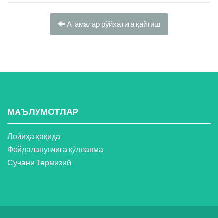
Атамалар рўйхатига қайтиш
МАЪЛУМОТЛАР
Лойиҳа ҳақида
Фойдаланувчига қўлланма
Сунани Термизий