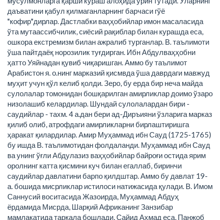
мусулмонларга қарши кураш алоҳида ўрин тутади. Уларнинг
даъватини қабул қилмаганларнинг барчаси гўё
"кофир"дирлар. Дастлабки ваҳҳобийлар имон масаласида
ўта мутаассибчилик, сиёсий рақиблар билан курашда еса,
ошкора екстремизм билан ажралиб турганлар. В. таълимоти
ўша пайтдаёқ норозилик туғдирган. Ибн Абдулваҳҳобни
ҳатто Уяйнадан қувиб чиқаришган. Аммо бу таълимот
Арабистон я. о.нинг марказий қисмвда ўша даврдаги мавжуд
муҳит учун қўл келиб қолди. Зеро, бу ерда бир неча майда
сулолалар томонидан бошқарилган амирликлар доимо ўзаро
низолашиб келардилар. Шундай сулолалардан бири -
саудийлар - тахм. 4 а.дан бери ад-Диръияни ўзларига марказ
қилиб олиб, атрофдаги амирликларни бирлаштиришга
ҳаракат қилардилар. Амир Муҳаммад ибн Сауд (1725-1765)
бу ишда В. таълимотидан фолдаланди. Муҳаммад ибн Сауд
ва унинг ўғли Абдулазиз ваҳҳобийлар байроғи остида ярим
оролнинг катта қисмини куч билан егаллаб, биринчи
саудийлар давлатини барпо қилдштар. Аммо бу давлат 19-
а. бошида мисрликлар истилоси натижасида қулади. В. Имом
Саннусий воситасида Жазоирда, Муҳаммад Абдуҳ
ёрдамида Мисрда, Шарқий Африканинг Занзибар
мамлакатида тарқала бошлади, Сайид Аҳмад еса, Панжоб