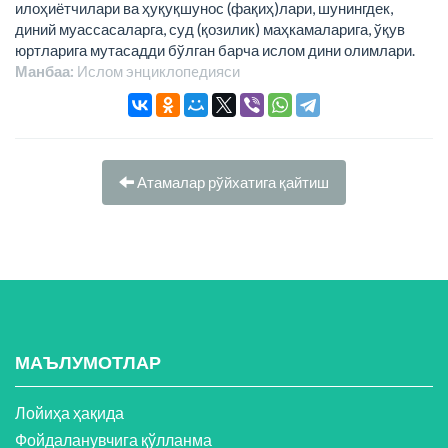
илоҳиётчилари ва ҳуқуқшунос (фақиҳ)лари, шунингдек,
диний муассасаларга, суд (қозилик) маҳкамаларига, ўқув
юртларига мутасадди бўлган барча ислом дини олимлари.
Манбаа:
Ислом энциклопeдияси
Атамалар рўйхатига қайтиш
МАЪЛУМОТЛАР
Лойиҳа ҳақида
Фойдаланувчига қўлланма