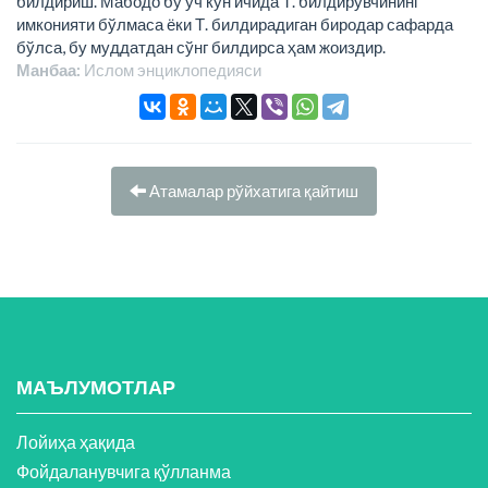
билдириш. Мабодо бу уч кун ичида Т. билдирувчининг
имконияти бўлмаса ёки Т. билдирадиган биродар сафарда
бўлса, бу муддатдан сўнг билдирса ҳам жоиздир.
Манбаа:
Ислом энциклопeдияси
Атамалар рўйхатига қайтиш
МАЪЛУМОТЛАР
Лойиҳа ҳақида
Фойдаланувчига қўлланма