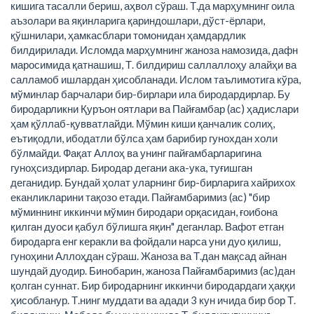
кишига тасалли бериш, аҳвол сўраш. Т.да марҳумнинг оила
аъзолари ва яқинларига қариндошлари, дўст-ёрлари,
қўшнилари, ҳамкасблари томонидан ҳамдардлик
билдирилади. Исломда марҳумнинг жаноза намозида, дафн
маросимида қатнашиш, Т. билдириш саллаллоҳу алайҳи ва
салламоб ишлардан ҳисобланади. Ислом таълимотига кўра,
мўминлар барчалари бир-бирлари ила биродардирлар. Бу
биродарликни Қуръон оятлари ва Пайғамбар (ас) ҳадислари
ҳам қўллаб-қувватлайди. Мўмин киши қанчалик солиҳ,
еътиқодли, ибодатли бўлса ҳам барибир гунохдан холи
бўлмайди. Фақат Аллоҳ ва унинг пайғамбарларигина
гуноҳсиздирлар. Биродар дегани ака-ука, туғишган
деганидир. Бундай ҳолат уларнинг бир-бирларига хайрихох
еканликларини тақозо етади. Пайғамбаримиз (ас) "бир
мўминнинг иккинчи мўмин биродари орқасидан, ғоибона
қилган дуоси қабул бўлишга яқин" деганлар. Вафот етган
биродарга енг керакли ва фойдали нарса уни дуо қилиш,
гуноҳини Аллоҳдан сўраш. Жаноза ва Т.дан мақсад айнан
шундай дуодир. Бинобарин, жаноза Пайғамбаримиз (ас)дан
қолган суннат. Бир биродарнинг иккинчи биродардаги ҳаққи
ҳисобланур. Т.нинг муддати ва адади 3 кун ичида бир бор Т.