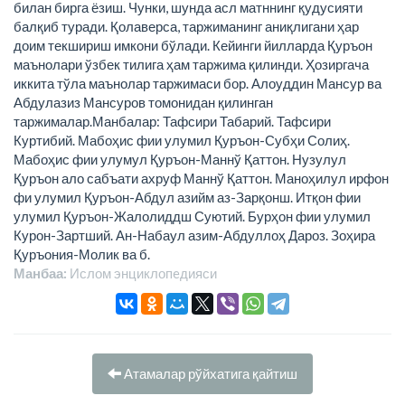
Манбаа:
Ислом энциклопeдияси
Атамалар рўйхатига қайтиш