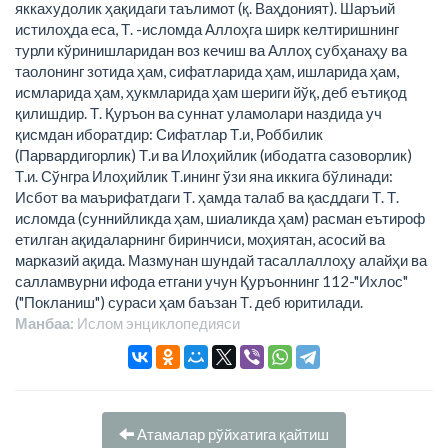
яккахудолик ҳақидаги таълимот (қ. Ваҳдоният). Шаръий
истилоҳда еса, Т. -исломда Аллоҳга ширк келтиришнинг
турли кўринишларидан воз кечиш ва Аллоҳ субҳанаҳу ва
таолонинг зотида ҳам, сифатларида ҳам, ишларида ҳам,
исмларида ҳам, ҳукмларида ҳам шериги йўқ, деб еътиқод
қилишдир. Т. Қуръон ва суннат уламолари наздида уч
қисмдан иборатдир: Сифатлар Т.и, Роббилик
(Парвардигорлик) Т.и ва Илоҳийлик (ибодатга сазоворлик)
Т.и. Сўнгра Илоҳийлик Т.ининг ўзи яна иккига бўлинади:
Исбот ва маърифатдаги Т. ҳамда талаб ва қасддаги Т. Т.
исломда (суннийликда ҳам, шиаликда ҳам) расман еътироф
етилган ақидаларнинг биринчиси, моҳиятан, асосий ва
марказий ақида. Мазмунан шундай тасаллаллоҳу алайҳи ва
салламвурни ифода етгани учун Қуръоннинг 112-"Ихлос"
("Покланиш") сураси ҳам баъзан Т. деб юритилади.
Манбаа:
Ислом энциклопeдияси
Атамалар рўйхатига қайтиш