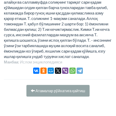
алайҳи ва салламвуфда солиқнинг тариқат сари қадам
қўйишидан олдин қилган барча гунохларидан тавба қилиб,
келажакда бирор гуноҳ ишни қасддан қилмасликка азму
қарор етиши. Т. соликнинг 1-мақоми саналади. Аллоҳ
томонидан Т. қабул бўлишининг 2 шарти бор: 1) ёмонликни
билмасдан қилиш; 2) Т.ни кечиктирмаслик. Кимки Т.ни кечга
сурса, инсоний фазилатлардан маҳрум ва аксинча Т.
қилишга шошилса, ўзини ислоҳ қилган бўлади. Т. - инсоннинг
ўзини ўзи тарбиялашида муҳим ахлоқий восита саналиб,
ёмонликдан юз ўгириб, яхшилик сари қадам қўйишга, езгу
ишлар қилишга ундаб турувчи хислат саналади.
Манбаа:
Ислом энциклопeдияси
Атамалар рўйхатига қайтиш