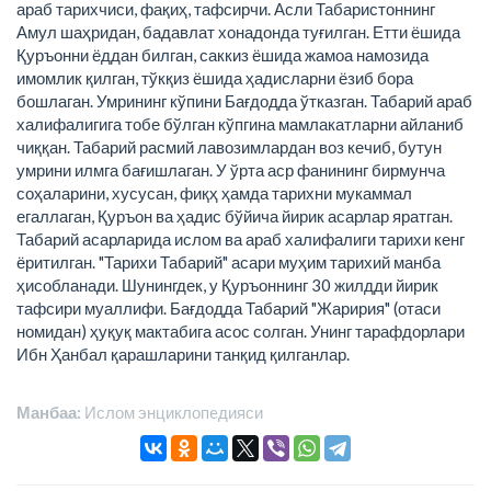
араб тарихчиси, фақиҳ, тафсирчи. Асли Табаристоннинг
Амул шаҳридан, бадавлат хонадонда туғилган. Етти ёшида
Қуръонни ёддан билган, саккиз ёшида жамоа намозида
имомлик қилган, тўкқиз ёшида ҳадисларни ёзиб бора
бошлаган. Умрининг кўпини Бағдодда ўтказган. Табарий араб
халифалигига тобе бўлган кўпгина мамлакатларни айланиб
чиққан. Табарий расмий лавозимлардан воз кечиб, бутун
умрини илмга бағишлаган. У ўрта аср фанининг бирмунча
соҳаларини, хусусан, фиқҳ ҳамда тарихни мукаммал
егаллаган, Қуръон ва ҳадис бўйича йирик асарлар яратган.
Табарий асарларида ислом ва араб халифалиги тарихи кенг
ёритилган. "Тарихи Табарий" асари муҳим тарихий манба
ҳисобланади. Шунингдек, у Қуръоннинг 30 жилдди йирик
тафсири муаллифи. Бағдодда Табарий "Жаририя" (отаси
номидан) ҳуқуқ мактабига асос солган. Унинг тарафдорлари
Ибн Ҳанбал қарашларини танқид қилганлар.
Манбаа:
Ислом энциклопeдияси