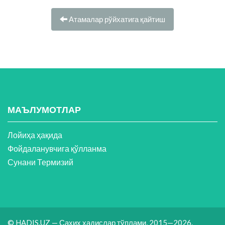
Атамалар рўйхатига қайтиш
МАЪЛУМОТЛАР
Лойиҳа ҳақида
Фойдаланувчига қўлланма
Сунани Термизий
© HADIS.UZ — Саҳиҳ ҳадислар тўплами, 2015—2026.