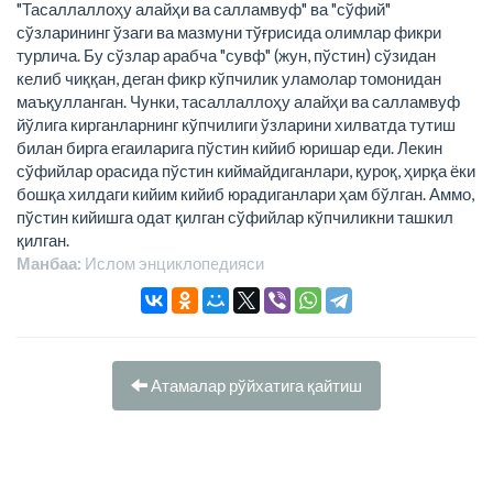
"Тасаллаллоҳу алайҳи ва салламвуф" ва "сўфий"
сўзларининг ўзаги ва мазмуни тўғрисида олимлар фикри
турлича. Бу сўзлар арабча "сувф" (жун, пўстин) сўзидан
келиб чиққан, деган фикр кўпчилик уламолар томонидан
маъқулланган. Чунки, тасаллаллоҳу алайҳи ва салламвуф
йўлига кирганларнинг кўпчилиги ўзларини хилватда тутиш
билан бирга егаиларига пўстин кийиб юришар еди. Лекин
сўфийлар орасида пўстин киймайдиганлари, қуроқ, ҳирқа ёки
бошқа хилдаги кийим кийиб юрадиганлари ҳам бўлган. Аммо,
пўстин кийишга одат қилган сўфийлар кўпчиликни ташкил
қилган.
Манбаа:
Ислом энциклопeдияси
Атамалар рўйхатига қайтиш