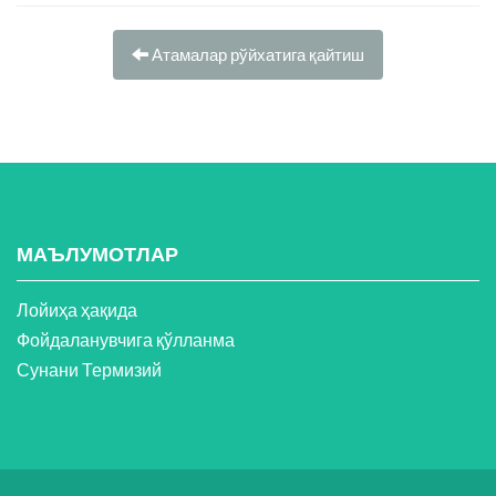
Атамалар рўйхатига қайтиш
МАЪЛУМОТЛАР
Лойиҳа ҳақида
Фойдаланувчига қўлланма
Сунани Термизий