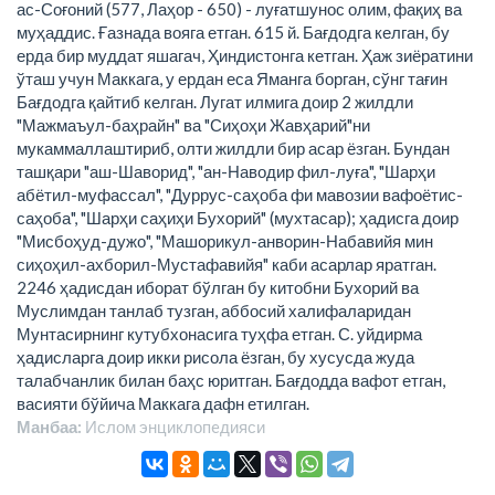
ас-Соғоний (577, Лаҳор - 650) - луғатшунос олим, фақиҳ ва
муҳаддис. Ғазнада вояга етган. 615 й. Бағдодга келган, бу
ерда бир муддат яшагач, Ҳиндистонга кетган. Ҳаж зиёратини
ўташ учун Маккага, у ердан еса Яманга борган, сўнг тағин
Бағдодга қайтиб келган. Лугат илмига доир 2 жилдли
"Мажмаъул-баҳрайн" ва "Сиҳоҳи Жавҳарий"ни
мукаммаллаштириб, олти жилдли бир асар ёзган. Бундан
ташқари "аш-Шаворид", "ан-Наводир фил-луға", "Шарҳи
абётил-муфассал", "Дуррус-саҳоба фи мавозии вафоётис-
саҳоба", "Шарҳи саҳиҳи Бухорий" (мухтасар); ҳадисга доир
"Мисбоҳуд-дужо", "Машорикул-анворин-Набавийя мин
сиҳоҳил-ахборил-Мустафавийя" каби асарлар яратган.
2246 ҳадисдан иборат бўлган бу китобни Бухорий ва
Муслимдан танлаб тузган, аббосий халифаларидан
Мунтасирнинг кутубхонасига туҳфа етган. С. уйдирма
ҳадисларга доир икки рисола ёзган, бу хусусда жуда
талабчанлик билан баҳс юритган. Бағдодда вафот етган,
васияти бўйича Маккага дафн етилган.
Манбаа:
Ислом энциклопeдияси