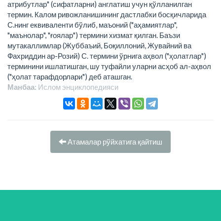
атрибутлар" (сифатларни) англатиш учун қўлланилган
термин. Калом ривожланишининг дастлабки босқичларида
С.нинг еквиваленти бўлиб, маъоний ("аҳамиятлар",
"маънолар", "ғоялар") термини хизмат қилган. Баъзи
мутакаллимлар (Жуббаъий, Боқиллоний, Жувайний ва
Фахриддин ар-Розий) С. термини ўрнига аҳвол ("ҳолатлар")
терминини ишлатишган, шу туфайли уларни асҳоб ал-аҳвол
("ҳолат тарафдорлари") деб аташган.
Манбаа:
Ислом энциклопeдияси
Атамалар рўйхатига қайтиш