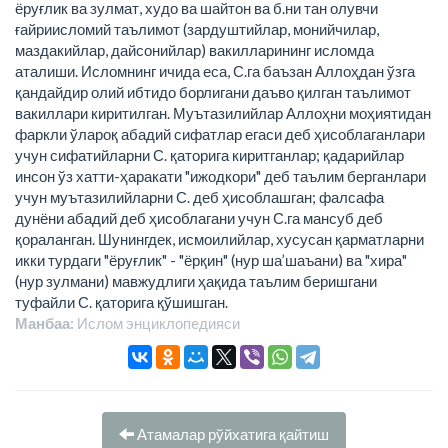
ёруғлик ва зулмат, худо ва шайтон ва б.ни тан олувчи
ғайриисломий таълимот (зардуштийлар, монийчилар,
маздакийлар, дайсонийлар) вакилларининг исломда
аталиши. Исломнинг ичида еса, С.га баъзан Аллоҳдан ўзга
қандайдир олий ибтидо борлигани даъво қилган таълимот
вакиллари киритилган. Муътазилийлар Аллоҳни моҳиятидан
фаркли ўлароқ абадий сифатлар егаси деб ҳисоблаганлари
учун сифатийларни С. қаторига киритганлар; қадарийлар
инсон ўз хатти-ҳаракати "ижодкори" деб таълим берганлари
учун муътазилийларни С. деб ҳисоблашган; фалсафа
дунёни абадий деб ҳисоблагани учун С.га мансуб деб
қораланган. Шунингдек, исмоилийлар, хусусан қарматларни
икки турдаги "ёруғлик" - "ёрқин" (нур ша’шаъани) ва "хира"
(нур зулмани) мавжудлиги ҳақида таълим беришгани
туфайли С. қаторига қўшишган.
Манбаа:
Ислом энциклопeдияси
Атамалар рўйхатига қайтиш