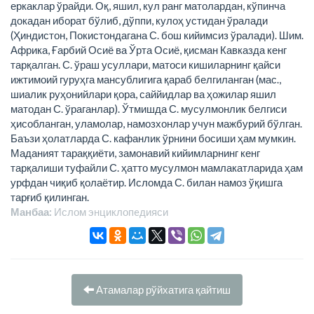
еркаклар ўрайди. Оқ, яшил, кул ранг матолардан, кўпинча
докадан иборат бўлиб, дўппи, кулоҳ устидан ўралади
(Ҳиндистон, Покистондагана С. бош кийимсиз ўралади). Шим.
Африка, Ғарбий Осиё ва Ўрта Осиё, қисман Кавказда кенг
тарқалган. С. ўраш усуллари, матоси кишиларнинг қайси
ижтимоий гуруҳга мансублигига қараб белгиланган (мас.,
шиалик руҳонийлари қора, саййидлар ва ҳожилар яшил
матодан С. ўраганлар). Ўтмишда С. мусулмонлик белгиси
ҳисобланган, уламолар, намозхонлар учун мажбурий бўлган.
Баъзи ҳолатларда С. кафанлик ўрнини босиши ҳам мумкин.
Маданият тараққиёти, замонавий кийимларнинг кенг
тарқалиши туфайли С. ҳатто мусулмон мамлакатларида ҳам
урфдан чиқиб қолаётир. Исломда С. билан намоз ўқишга
тарғиб қилинган.
Манбаа:
Ислом энциклопeдияси
Атамалар рўйхатига қайтиш