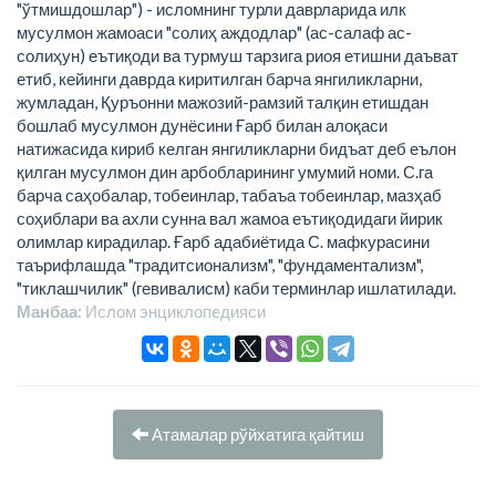
"ўтмишдошлар") - исломнинг турли даврларида илк
мусулмон жамоаси "солиҳ аждодлар" (ас-салаф ас-
солиҳун) еътиқоди ва турмуш тарзига риоя етишни даъват
етиб, кейинги даврда киритилган барча янгиликларни,
жумладан, Қуръонни мажозий-рамзий талқин етишдан
бошлаб мусулмон дунёсини Ғарб билан алоқаси
натижасида кириб келган янгиликларни бидъат деб еълон
қилган мусулмон дин арбобларининг умумий номи. С.га
барча саҳобалар, тобеинлар, табаъа тобеинлар, мазҳаб
соҳиблари ва ахли сунна вал жамоа еътиқодидаги йирик
олимлар кирадилар. Ғарб адабиётида С. мафкурасини
таърифлашда "традитсионализм", "фундаментализм",
"тиклашчилик" (гевивалисм) каби терминлар ишлатилади.
Манбаа:
Ислом энциклопeдияси
Атамалар рўйхатига қайтиш