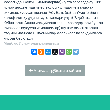
маслагидан қайтиш маъноларида) - ўрта асрларда сунний
ислом илоҳиётида изчил ислом йўлидан четга чиққан
оқимлар, хусусан шиалар (Абу Бакр (ра) ва Умар (ра)нинг
халифалик ҳуқуқини рад етганлари учун) Р. деб аталган.
Кейинчалик Алини илоҳийлаштириш тарафдорлари бўлган
фирқалар (хусусан исмоилийлар) шу ном билан аталган.
Умумий маънода Р. имомийлар, алавийлар ва зайдийларга
нисбат берилади.
Манбаа:
Ислом энциклопeдияси
Атамалар рўйхатига қайтиш