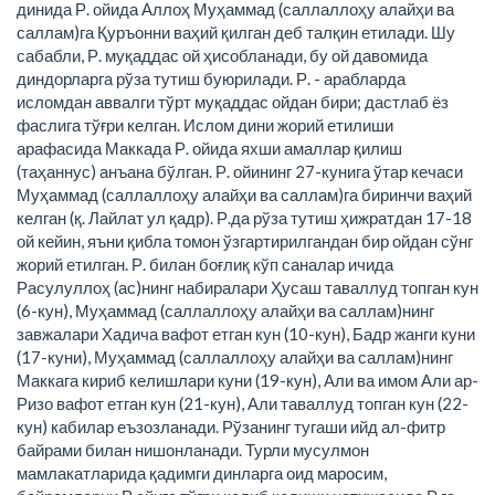
динида Р. ойида Аллоҳ Муҳаммад (саллаллоҳу алайҳи ва
саллам)га Қуръонни ваҳий қилган деб талқин етилади. Шу
сабабли, Р. муқаддас ой ҳисобланади, бу ой давомида
диндорларга рўза тутиш буюрилади. Р. - арабларда
исломдан аввалги тўрт муқаддас ойдан бири; дастлаб ёз
фаслига тўғри келган. Ислом дини жорий етилиши
арафасида Маккада Р. ойида яхши амаллар қилиш
(таҳаннус) анъана бўлган. Р. ойининг 27-кунига ўтар кечаси
Муҳаммад (саллаллоҳу алайҳи ва саллам)га биринчи ваҳий
келган (қ. Лайлат ул қадр). Р.да рўза тутиш ҳижратдан 17-18
ой кейин, яъни қибла томон ўзгартирилгандан бир ойдан сўнг
жорий етилган. Р. билан боғлиқ кўп саналар ичида
Расулуллоҳ (ас)нинг набиралари Ҳусаш таваллуд топган кун
(6-кун), Муҳаммад (саллаллоҳу алайҳи ва саллам)нинг
завжалари Хадича вафот етган кун (10-кун), Бадр жанги куни
(17-куни), Муҳаммад (саллаллоҳу алайҳи ва саллам)нинг
Маккага кириб келишлари куни (19-кун), Али ва имом Али ар-
Ризо вафот етган кун (21-кун), Али таваллуд топган кун (22-
кун) кабилар еъзозланади. Рўзанинг тугаши ийд ал-фитр
байрами билан нишонланади. Турли мусулмон
мамлакатларида қадимги динларга оид маросим,