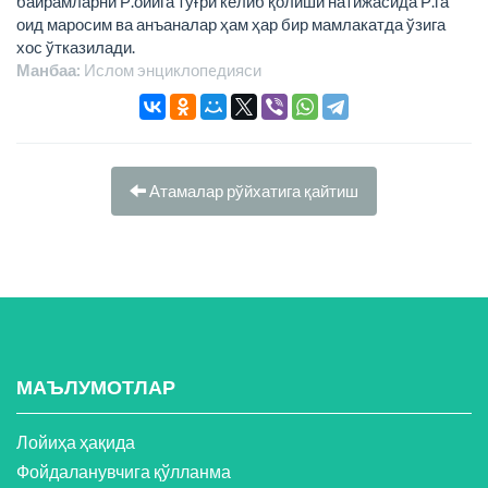
байрамларни Р.ойига тўғри келиб қолиши натижасида Р.га
оид маросим ва анъаналар ҳам ҳар бир мамлакатда ўзига
хос ўтказилади.
Манбаа:
Ислом энциклопeдияси
Атамалар рўйхатига қайтиш
МАЪЛУМОТЛАР
Лойиҳа ҳақида
Фойдаланувчига қўлланма