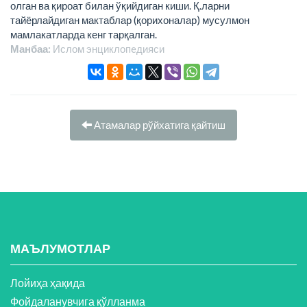
олган ва қироат билан ўқийдиган киши. Қ.ларни
тайёрлайдиган мактаблар (қорихоналар) мусулмон
мамлакатларда кенг тарқалган.
Манбаа:
Ислом энциклопeдияси
Атамалар рўйхатига қайтиш
МАЪЛУМОТЛАР
Лойиҳа ҳақида
Фойдаланувчига қўлланма