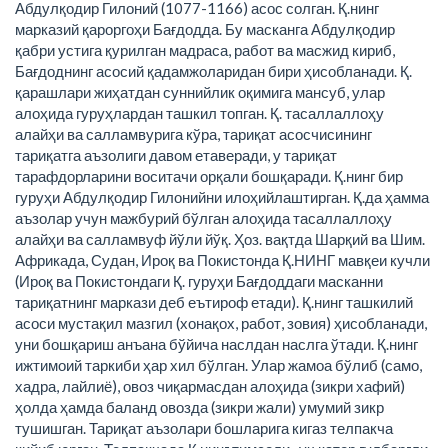
Абдулқодир Гилоний (1077-1166) асос солган. Қ.нинг
марказий қароргоҳи Бағдодда. Бу масканга Абдулқодир
қабри устига қурилган мадраса, работ ва масжид кириб,
Бағдоднинг асосий қадамжоларидан бири ҳисобланади. Қ.
қарашлари жиҳатдан суннийлик оқимига мансуб, улар
алоҳида гуруҳлардан ташкил топган. Қ. тасаллаллоҳу
алайҳи ва салламвурига кўра, тариқат асосчисининг
тариқатга аъзолиги давом етаверади, у тариқат
тарафдорларини воситачи орқали бошқаради. Қ.нинг бир
гуруҳи Абдулқодир Гилонийни илоҳийлаштирган. Қ.да ҳамма
аъзолар учун мажбурий бўлган алоҳида тасаллаллоҳу
алайҳи ва салламвуф йўли йўқ. Ҳоз. вақтда Шарқий ва Шим.
Африкада, Судан, Ироқ ва Покистонда Қ.НИНГ мавқеи кучли
(Ироқ ва Покистондаги Қ. гуруҳи Бағдоддаги масканни
тариқатнинг маркази деб еътироф етади). Қ.нинг ташкилий
асоси мустақил мазгил (хонақох, работ, зовия) ҳисобланади,
уни бошқариш анъана бўйича наслдан наслга ўтади. Қ.нинг
ижтимоий таркиби ҳар хил бўлган. Улар жамоа бўлиб (само,
хадра, лайлиё), овоз чиқармасдан алоҳида (зикри хафий)
ҳолда ҳамда баланд овозда (зикри жали) умумий зикр
тушишган. Тариқат аъзолари бошларига кигаз телпакча