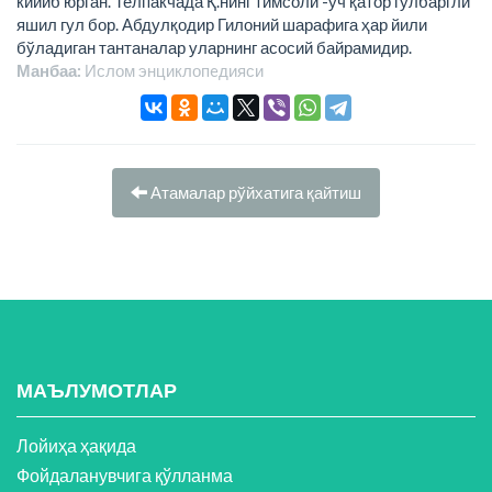
кийиб юрган. Телпакчада Қ.нинг тимсоли -уч қатор гулбаргли
яшил гул бор. Абдулқодир Гилоний шарафига ҳар йили
бўладиган тантаналар уларнинг асосий байрамидир.
Манбаа:
Ислом энциклопeдияси
Атамалар рўйхатига қайтиш
МАЪЛУМОТЛАР
Лойиҳа ҳақида
Фойдаланувчига қўлланма